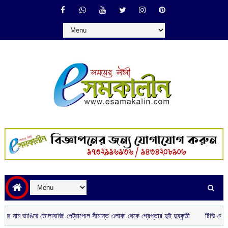
াম ভাঙিয়ে তোলাবাজি! পেট্রাপোল সীমান্ত এলাকা থেকে গ্রেপ্তার দুই দুষ্কৃতী
টিভি দেখা নিয়ে 