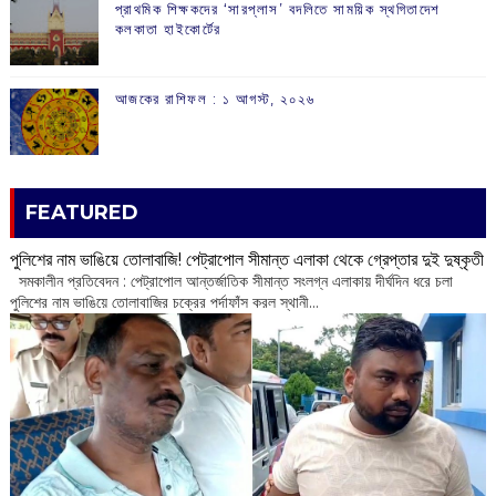
প্রাথমিক শিক্ষকদের ‘সারপ্লাস’ বদলিতে সাময়িক স্থগিতাদেশ
কলকাতা হাইকোর্টের
আজকের রাশিফল :‌ ‌‌১ আগস্ট, ২০২৬
FEATURED
পুলিশের নাম ভাঙিয়ে তোলাবাজি! পেট্রাপোল সীমান্ত এলাকা থেকে গ্রেপ্তার দুই দুষ্কৃতী
সমকালীন প্রতিবেদন : পেট্রাপোল আন্তর্জাতিক সীমান্ত সংলগ্ন এলাকায় দীর্ঘদিন ধরে চলা
পুলিশের নাম ভাঙিয়ে তোলাবাজির চক্রের পর্দাফাঁস করল স্থানী...