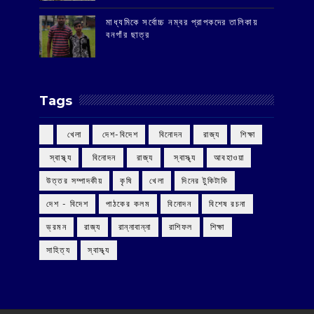
মাধ্যমিকে সর্বোচ্চ নম্বর প্রাপকদের তালিকায়
বনগাঁর ছাত্র
Tags
‌ খেলা
‌ দেশ-বিদেশ
‌ বিনোদন
‌ রাজ্য
‌ শিক্ষা
‌ স্বাস্থ্য
‌ বিনোদন
‌ রাজ্য
‌ স্বাস্থ্য
আবহাওয়া
উত্তর সম্পাদকীয়
কৃষি
খেলা
দিনের টুকিটাকি
দেশ - বিদেশ
পাঠকের কলম
বিনোদন
বিশেষ রচনা
ভ্রমন
রাজ্য
রান্নাবান্না
রাশিফল
শিক্ষা
সাহিত্য
স্বাস্থ্য