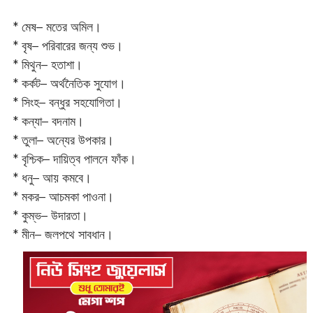
* মেষ– মতের অমিল।
* বৃষ– পরিবারের জন্য শুভ।
* মিথুন– হতাশা।
* কর্কট– অর্থনৈতিক সুযোগ।
* সিংহ– বন্ধুর সহযোগিতা।
* কন্যা– বদনাম।
* তুলা– অন্যের উপকার।
* বৃশ্চিক– দায়িত্ব পালনে ফাঁক।
* ধনু– আয় কমবে।
* মকর– আচমকা পাওনা।‌
* কুম্ভ– উদারতা।
* মীন– জলপথে সাবধান।‌‌‌‌‌‌‌‌‌‌‌‌‌‌‌‌‌‌‌‌‌‌‌‌‌‌‌‌‌‌‌‌‌‌‌‌‌‌‌‌‌‌‌‌‌‌‌‌