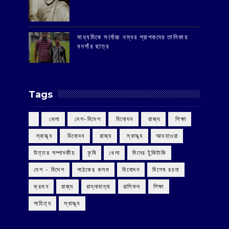
মাধ্যমিকে সর্বোচ্চ নম্বর প্রাপকদের তালিকায়
বনগাঁর ছাত্র
Tags
‌ খেলা
‌ দেশ-বিদেশ
‌ বিনোদন
‌ রাজ্য
‌ শিক্ষা
‌ স্বাস্থ্য
‌ বিনোদন
‌ রাজ্য
‌ স্বাস্থ্য
আবহাওয়া
উত্তর সম্পাদকীয়
কৃষি
খেলা
দিনের টুকিটাকি
দেশ - বিদেশ
পাঠকের কলম
বিনোদন
বিশেষ রচনা
ভ্রমন
রাজ্য
রান্নাবান্না
রাশিফল
শিক্ষা
সাহিত্য
স্বাস্থ্য