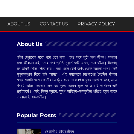
ABOUT US
CONTACT US
PRIVACY POLICY
About Us
নদীর স্রোতের মতো বয়ে চলে সময়। তার সঙ্গে ছুটে চলে জীবন। সময়ের
সঙ্গে জীবনের এই চলার পথে প্রতি মুহূর্তে ঘটে চলেছে নানা ঘটনা। জিজ্ঞাসু
মন তারই খোঁজ পেতে চায়। সময় মেনে চেনা জগৎ থেকে অচেনা পথের সেই
সুলুকসন্ধান দিতে চাই আমরা। এই সময়কালে চারপাশের দৈনন্দিন ঘটনার
মধ্যে যেগুলি আম বাঙালীর মন ছুঁয়ে যাবে, সাধারণ মানুষের স্বার্থ থাকবে, এমন
খবরই আমরা সততার সঙ্গে যত দ্রুত সম্ভব তুলে ধরতে চাই আমাদের এই
প্ল্যাটফর্মে। একটু ভিন্ন স্বাদে, সুস্থ সাহিত্য–সংস্কৃতির পরিচয় তুলে ধরতে
দায়বদ্ধ ই–সমকালীন।
Popular Posts
‌নেতাজীর ছাত্রজীবন