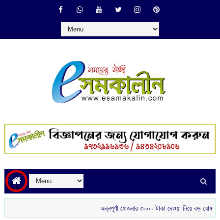
অন্নপূর্ণা যোজনার ৩০০০ টাকা দেওয়া নিয়ে বড় ঘোষণা মুখ্যমন্ত্র