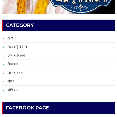
CATEGORY
খেলা
দিনের টুকিটাকি
দেশ - বিদেশ
বিনোদন
বিশেষ রচনা
রাজ্য
রাশিফল
FACEBOOK PAGE