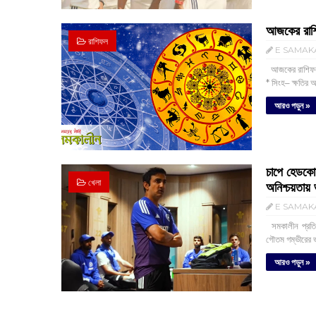
আজকের রাশি
রাশিফল
E SAMAK
‌ আজকের রাশিফল
* সিংহ– ক্ষতির 
আরও পড়ুন »
চাপে হেডকোচ
খেলা
অনিশ্চয়তায়
E SAMAK
‌ সমকালীন প্রতিব
গৌতম গম্ভীরের ভব
আরও পড়ুন »