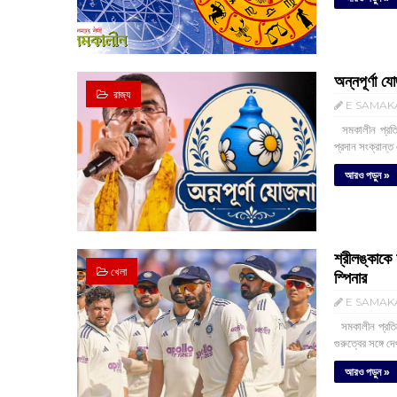
অন্নপূর্ণা য
‌ রাজ্য
E SAMAK
সমকালীন প্রতিবে
প্রদান সংক্রান্ত
আরও পড়ুন »
শ্রীলঙ্কাকে 
খেলা
স্পিনার
E SAMAK
‌ সমকালীন প্রতি
গুরুত্বের সঙ্গে দ
আরও পড়ুন »