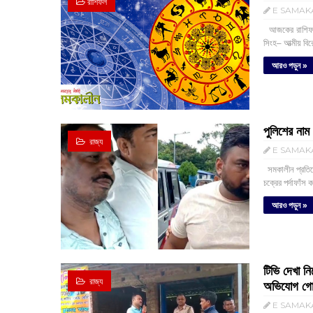
রাশিফল
E SAMAK
‌ আজকের রাশিফল 
সিংহ– আত্মীয় বি
আরও পড়ুন »
পুলিশের নাম
‌ রাজ্য
E SAMAK
সমকালীন প্রতিবে
চক্রের পর্দাফাঁস ক
আরও পড়ুন »
টিভি দেখা ন
‌ রাজ্য
অভিযোগ গো
E SAMAK