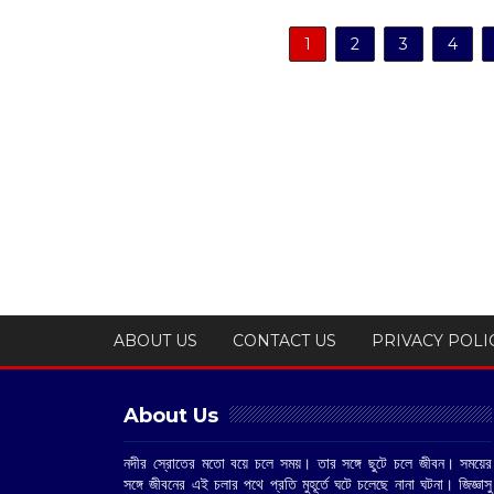
1
2
3
4
ABOUT US
CONTACT US
PRIVACY POLI
About Us
নদীর স্রোতের মতো বয়ে চলে সময়। তার সঙ্গে ছুটে চলে জীবন। সময়ের
সঙ্গে জীবনের এই চলার পথে প্রতি মুহূর্তে ঘটে চলেছে নানা ঘটনা। জিজ্ঞাসু