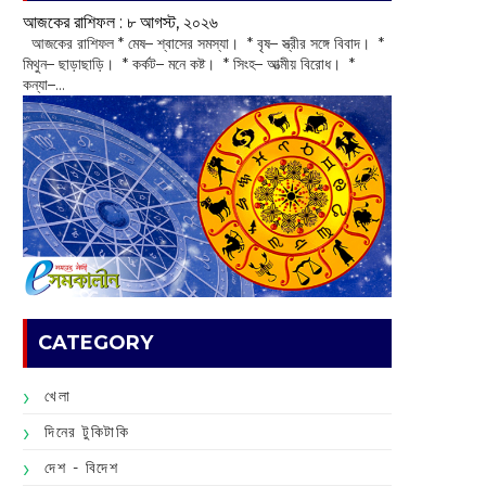
আজকের রাশিফল :‌ ‌‌৮ আগস্ট, ২০২৬
‌ আজকের রাশিফল * মেষ– শ্বাসের সমস্যা। * বৃষ– স্ত্রীর সঙ্গে বিবাদ। *
মিথুন– ছাড়াছাড়ি। * কর্কট– মনে কষ্ট। * সিংহ– আত্মীয় বিরোধ। *
কন্যা–...
CATEGORY
খেলা
দিনের টুকিটাকি
দেশ - বিদেশ