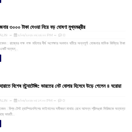
োজনার ৩০০০ টাকা দেওয়া নিয়ে বড় ঘোষণা মুখ্যমন্ত্রীর
ALIN
৮/০৬/২০২৬ ০৬:২৬:০০ PM
0
দন : রাজ্যের লক্ষ লক্ষ মহিলার দীর্ঘ অপেক্ষার অবসান ঘটিয়ে অন্নপূর্ণা যোজনার মাসিক কিস্তির টাকা
 একটি অত্যন্...
হারাতে বিশেষ স্ট্র্যাটেজি: ভারতের নেট বোলার হিসেবে উড়ে গেলেন ৪ ঘরোয়া
ALIN
৮/০৬/২০২৬ ০৫:১৭:০০ PM
0
বেদন : বিশ্ব টেস্ট চ্যাম্পিয়নশিপের ফাইনালের সমীকরণ মাথায় রেখে আসন্ন শ্রীলঙ্কা সিরিজকে অত্যন্ত
েখছে ভারতী...