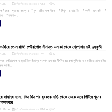
ALIN
৮/০৮/২০২৬ ০৬:০০:০০ AM
0
* মেষ– শ্বাসের সমস্যা। * বৃষ– স্ত্রীর সঙ্গে বিবাদ। * মিথুন– ছাড়াছাড়ি। * কর্কট– মনে কষ্ট। *
রোধ। * কন্যা–...
 ভাঙিয়ে তোলাবাজি! পেট্রাপোল সীমান্ত এলাকা থেকে গ্রেপ্তার দুই দুষ্কৃতী
ALIN
৮/০৭/২০২৬ ০৭:১৩:০০ PM
0
দন : পেট্রাপোল আন্তর্জাতিক সীমান্ত সংলগ্ন এলাকায় দীর্ঘদিন ধরে চলা পুলিশের নাম ভাঙিয়ে তোলাবাজির
রল স্থানী...
িয়ে সামান্য বচসা, তিন দিন পর যুবককে বাড়ি থেকে ডেকে এনে পিটিয়ে খুনের
পালনগরে
ALIN
৮/০৭/২০২৬ ০৬:০৬:০০ PM
0