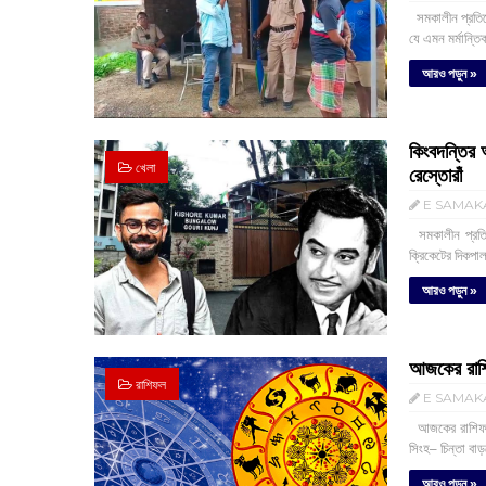
সমকালীন প্রতিবে
যে এমন মর্মান্তি
আরও পড়ুন »
কিংবদন্তির 
খেলা
রেস্তোরাঁ
E SAMAK
‌ সমকালীন প্রত
ক্রিকেটের দিকপাল
আরও পড়ুন »
আজকের রাশি
রাশিফল
E SAMAK
‌ আজকের রাশিফ
সিংহ– চিন্তা বা
আরও পড়ুন »