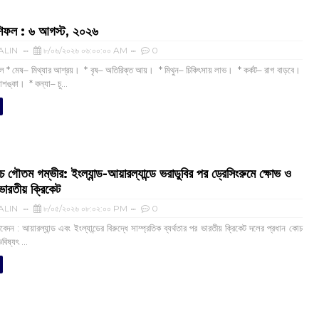
ফল :‌ ‌‌৬ আগস্ট, ২০২৬
ALIN
৮/০৬/২০২৬ ০৬:০০:০০ AM
0
 * মেষ– মিথ্যার আশ্রয়। * বৃষ– অতিরিক্ত আয়। * মিথুন– চিকিৎসায় লাভ। * কর্কট– রাগ বাড়বে।
আশঙ্কা। * কন্যা– চু...
 গৌতম গম্ভীর: ইংল্যান্ড-আয়ারল্যান্ডে ভরাডুবির পর ড্রেসিংরুমে ক্ষোভ ও
 ভারতীয় ক্রিকেট
ALIN
৮/০৫/২০২৬ ০৮:০২:০০ PM
0
েদন : আয়ারল্যান্ড এবং ইংল্যান্ডের বিরুদ্ধে সাম্প্রতিক ব্যর্থতার পর ভারতীয় ক্রিকেট দলের প্রধান কোচ
িষ্যৎ ...