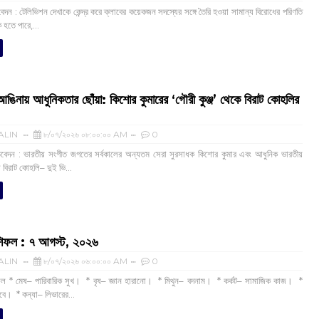
দন : টেলিভিশন দেখাকে কেন্দ্র করে ক্লাবের কয়েকজন সদস্যের সঙ্গে তৈরি হওয়া সামান্য বিরোধের পরিণতি
ক হতে পারে,...
আঙিনায় আধুনিকতার ছোঁয়া: কিশোর কুমারের ‘গৌরী কুঞ্জ’ থেকে বিরাট কোহলির
ALIN
৮/০৭/২০২৬ ০৮:০০:০০ AM
0
িবেদন : ভারতীয় সংগীত জগতের সর্বকালের অন্যতম সেরা সুরসাধক কিশোর কুমার এবং আধুনিক ভারতীয়
 বিরাট কোহলি– ‌দুই ভি...
ফল :‌ ‌‌৭ আগস্ট, ২০২৬
ALIN
৮/০৭/২০২৬ ০৬:০০:০০ AM
0
ল * মেষ– পারিবারিক সুখ। * বৃষ– জ্ঞান হারানো। * মিথুন– বদনাম। * কর্কট– সামাজিক কাজ। *
ড়বে। * কন্যা– লিভারের...