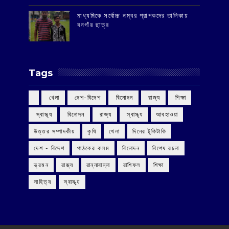
মাধ্যমিকে সর্বোচ্চ নম্বর প্রাপকদের তালিকায়
বনগাঁর ছাত্র
Tags
‌ খেলা
‌ দেশ-বিদেশ
‌ বিনোদন
‌ রাজ্য
‌ শিক্ষা
‌ স্বাস্থ্য
‌ বিনোদন
‌ রাজ্য
‌ স্বাস্থ্য
আবহাওয়া
উত্তর সম্পাদকীয়
কৃষি
খেলা
দিনের টুকিটাকি
দেশ - বিদেশ
পাঠকের কলম
বিনোদন
বিশেষ রচনা
ভ্রমন
রাজ্য
রান্নাবান্না
রাশিফল
শিক্ষা
সাহিত্য
স্বাস্থ্য