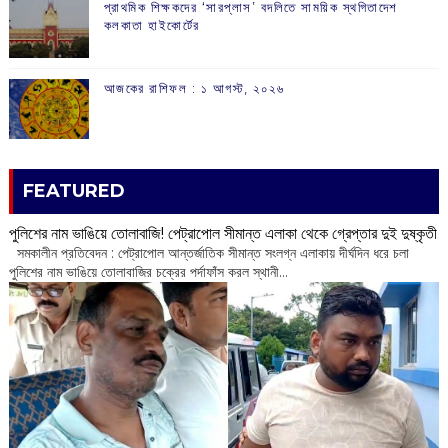
প্রাথমিক শিক্ষকদের ‘সারপ্লাস’ বদলিতে সাময়িক স্থগিতাদেশ
কলকাতা হাইকোর্টের
আজকের রাশিফল :‌ ‌‌১ আগস্ট, ২০২৬
FEATURED
পুলিশের নাম ভাঙিয়ে তোলাবাজি! পেট্রাপোল সীমান্ত এলাকা থেকে গ্রেপ্তার দুই দুষ্কৃতী
সমকালীন প্রতিবেদন : পেট্রাপোল আন্তর্জাতিক সীমান্ত সংলগ্ন এলাকায় দীর্ঘদিন ধরে চলা
পুলিশের নাম ভাঙিয়ে তোলাবাজির চক্রের পর্দাফাঁস করল স্থানী...