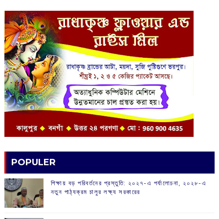
POPULER
শিক্ষায় বড় পরিবর্তনের প্রস্তুতি: ২০২৭-এ পর্যালোচনা, ২০২৮-এ
নতুন পাঠ্যক্রম চালুর লক্ষ্য সরকারের