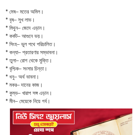
* মেষ– মতের অমিল।
* বৃষ– সুখ লাভ।
* মিথুন– জেদে এড়ান।
* কর্কট– আগুনে ভয়।
* সিংহ– ভুল পথে পরিচালিত।
* কন্যা– প্রতারণার সম্ভাবনা।
* তুলা– রোগ থেকে মুক্তি।
* বৃশ্চিক– সংসার চিন্তা।
* ধনু– অর্থ ভাবনা।
* মকর– দানের কাজ।‌
* কুম্ভ– খারাপ সঙ্গ এড়ান।
* মীন– মেয়েকে নিয়ে গর্ব।‌‌‌‌‌‌‌‌‌‌‌‌‌‌‌‌‌‌‌‌‌‌‌‌‌‌‌‌‌‌‌‌‌‌‌‌‌‌‌‌‌‌‌‌‌‌‌‌