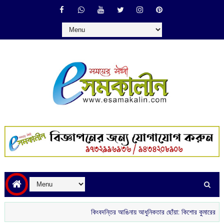
কিংবদন্তির আঙিনায় আধুনিকতার ছোঁয়া: কিশোর কুমারের ‘গৌরী কুঞ্জ’ থ