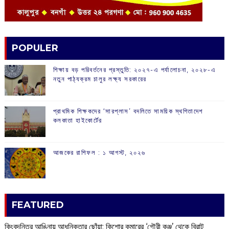
POPULER
শিক্ষায় বড় পরিবর্তনের প্রস্তুতি: ২০২৭-এ পর্যালোচনা, ২০২৮-এ
নতুন পাঠ্যক্রম চালুর লক্ষ্য সরকারের
প্রাথমিক শিক্ষকদের ‘সারপ্লাস’ বদলিতে সাময়িক স্থগিতাদেশ
কলকাতা হাইকোর্টের
আজকের রাশিফল :‌ ‌‌১ আগস্ট, ২০২৬
FEATURED
কিংবদন্তির আঙিনায় আধুনিকতার ছোঁয়া: কিশোর কুমারের ‘গৌরী কুঞ্জ’ থেকে বিরাট