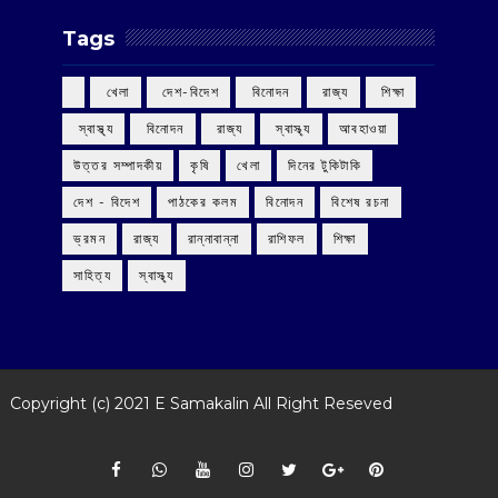
Tags
‌ খেলা
‌ দেশ-বিদেশ
‌ বিনোদন
‌ রাজ্য
‌ শিক্ষা
‌ স্বাস্থ্য
‌ বিনোদন
‌ রাজ্য
‌ স্বাস্থ্য
আবহাওয়া
উত্তর সম্পাদকীয়
কৃষি
খেলা
দিনের টুকিটাকি
দেশ - বিদেশ
পাঠকের কলম
বিনোদন
বিশেষ রচনা
ভ্রমন
রাজ্য
রান্নাবান্না
রাশিফল
শিক্ষা
সাহিত্য
স্বাস্থ্য
Copyright (c) 2021
E Samakalin
All Right Reseved