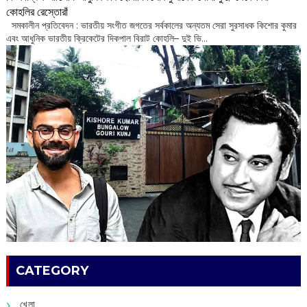
কোহলির রেস্তোরাঁ
‌ সমকালীন প্রতিবেদন : ভারতীয় সংগীত জগতের সর্বকালের অন্যতম সেরা সুরসাধক কিশোর কুমার
এবং আধুনিক ভারতীয় ক্রিকেটের দিকপাল বিরাট কোহলি– ‌দুই ভি...
CATEGORY
খেলা