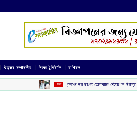
উত্তর সম্পাদকীয়
দিনের টুকিটাকি
রাশিফল
পুলিশের নাম ভাঙিয়ে তোলাবাজি! পেট্রাপোল সীমান্ত এলাকা থেকে 
‌ রাজ্য