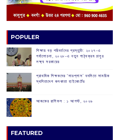
POPULER
শিক্ষায় বড় পরিবর্তনের প্রস্তুতি: ২০২৭-এ
পর্যালোচনা, ২০২৮-এ নতুন পাঠ্যক্রম চালুর
লক্ষ্য সরকারের
প্রাথমিক শিক্ষকদের ‘সারপ্লাস’ বদলিতে সাময়িক
স্থগিতাদেশ কলকাতা হাইকোর্টের
আজকের রাশিফল :‌ ‌‌১ আগস্ট, ২০২৬
FEATURED