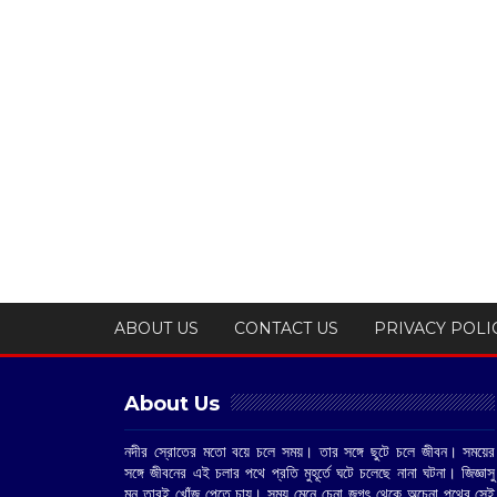
ABOUT US
CONTACT US
PRIVACY POLI
About Us
নদীর স্রোতের মতো বয়ে চলে সময়। তার সঙ্গে ছুটে চলে জীবন। সময়ের
সঙ্গে জীবনের এই চলার পথে প্রতি মুহূর্তে ঘটে চলেছে নানা ঘটনা। জিজ্ঞাসু
মন তারই খোঁজ পেতে চায়। সময় মেনে চেনা জগৎ থেকে অচেনা পথের সেই