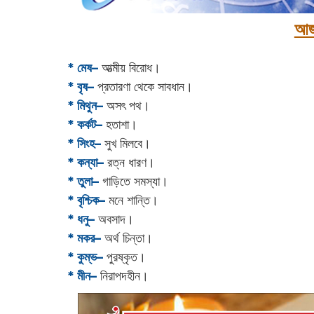
আজ
* মেষ–
আত্মীয় বিরোধ।
* বৃষ–
প্রতারণা থেকে সাবধান।
* মিথুন–
অসৎ পথ।
* কর্কট–
হতাশা।
* সিংহ–
সুখ মিলবে।
* কন্যা–
রত্ন ধারণ।
* তুলা–
গাড়িতে সমস্যা।
* বৃশ্চিক–
মনে শান্তি।
* ধনু–
অবসাদ।
* মকর–
অর্থ চিন্তা।‌
* কুম্ভ–
পুরষ্কৃত।
* মীন–
নিরাপদহীন।‌‌‌‌