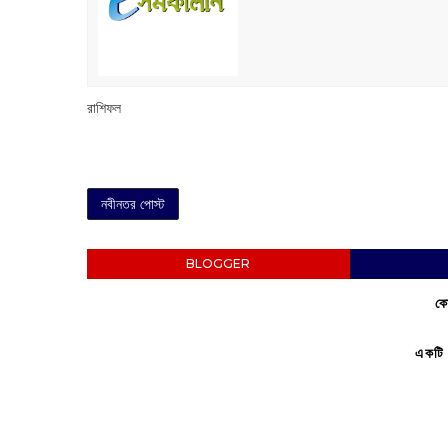
রাশিফল
নবীনতর পোস্ট
BLOGGER
কো
একটি 