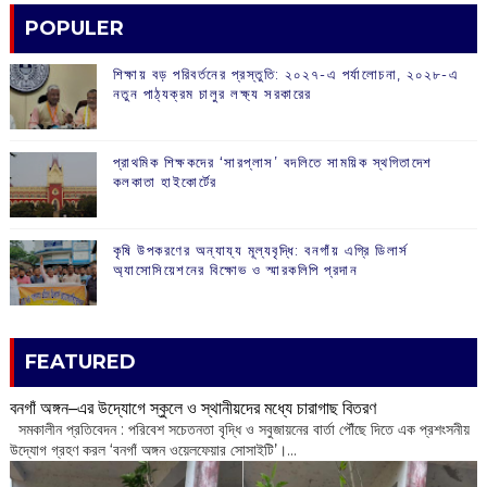
POPULER
শিক্ষায় বড় পরিবর্তনের প্রস্তুতি: ২০২৭-এ পর্যালোচনা, ২০২৮-এ
নতুন পাঠ্যক্রম চালুর লক্ষ্য সরকারের
প্রাথমিক শিক্ষকদের ‘সারপ্লাস’ বদলিতে সাময়িক স্থগিতাদেশ
কলকাতা হাইকোর্টের
কৃষি উপকরণের অন্যায্য মূল্যবৃদ্ধি: বনগাঁয় এগ্রি ডিলার্স
অ্যাসোসিয়েশনের বিক্ষোভ ও স্মারকলিপি প্রদান
FEATURED
বনগাঁ অঙ্গন–এর উদ্যোগে স্কুলে ও স্থানীয়দের মধ্যে চারাগাছ বিতরণ
সমকালীন প্রতিবেদন : পরিবেশ সচেতনতা বৃদ্ধি ও সবুজায়নের বার্তা পৌঁছে দিতে এক প্রশংসনীয়
উদ্যোগ গ্রহণ করল ‘বনগাঁ অঙ্গন ওয়েলফেয়ার সোসাইটি’।...