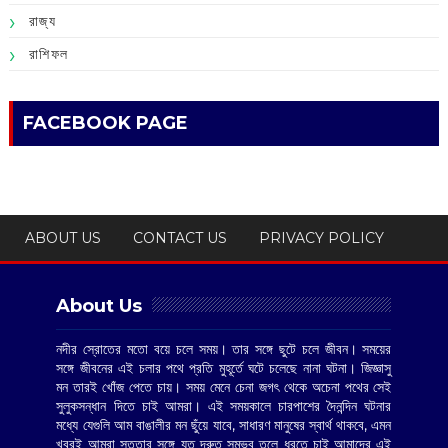
রাজ্য
রাশিফল
FACEBOOK PAGE
ABOUT US
CONTACT US
PRIVACY POLICY
About Us
নদীর স্রোতের মতো বয়ে চলে সময়। তার সঙ্গে ছুটে চলে জীবন। সময়ের
সঙ্গে জীবনের এই চলার পথে প্রতি মুহূর্তে ঘটে চলেছে নানা ঘটনা। জিজ্ঞাসু
মন তারই খোঁজ পেতে চায়। সময় মেনে চেনা জগৎ থেকে অচেনা পথের সেই
সুলুকসন্ধান দিতে চাই আমরা। এই সময়কালে চারপাশের দৈনন্দিন ঘটনার
মধ্যে যেগুলি আম বাঙালীর মন ছুঁয়ে যাবে, সাধারণ মানুষের স্বার্থ থাকবে, এমন
খবরই আমরা সততার সঙ্গে যত দ্রুত সম্ভব তুলে ধরতে চাই আমাদের এই