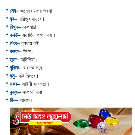
* মেষ–
অন্যের উপর ভরসা।
* বৃষ–
দায়িত্ব বাড়বে।
* মিথুন–
কেপমারি।
* কর্কট–
একাধিক পথে আয়।
* সিংহ–
ব্যথায় কষ্ট।
* কন্যা–
বিপদ।
* তুলা–
অনিশ্চিত।
* বৃশ্চিক–
বাধা আসবে।
* ধনু–
কষ্ট মিলবে।
* মকর–
আইনী সফলতা।‌
* কুম্ভ–
সম্পর্কে বাধা।
* মীন–
আরাম।‌‌‌