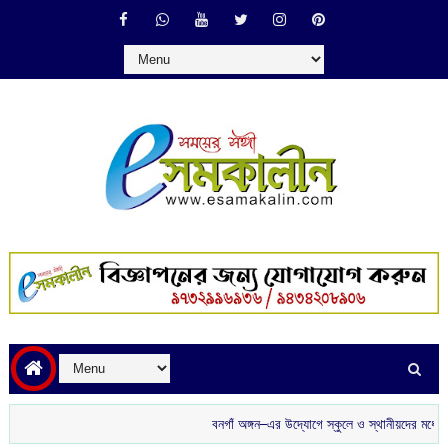
বনগাঁ অঙ্গন–এর উদ্যোগে স্কুলে ও স্থানীয়দের মধ্যে চারাগ