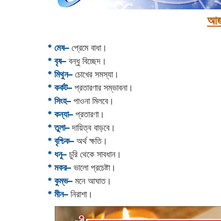
আজ
* মেষ–
প্রেমে বাধা।
* বৃষ–
বন্ধু বিচ্ছেদ।
* মিথুন–
চোখের সমস্যা।
* কর্কট–
প্রতারণার সম্ভাবনা।
* সিংহ–
পাওনা মিলবে।
* কন্যা–
প্রতারণা।
* তুলা–
দায়িত্ব বাড়বে।
* বৃশ্চিক–
অর্থ ক্ষতি।
* ধনু–
চুরি থেকে সাবধান।
* মকর–
ভালো প্রচেষ্টা।‌
* কুম্ভ–
মনে আঘাত।
* মীন–
নিরাশা।