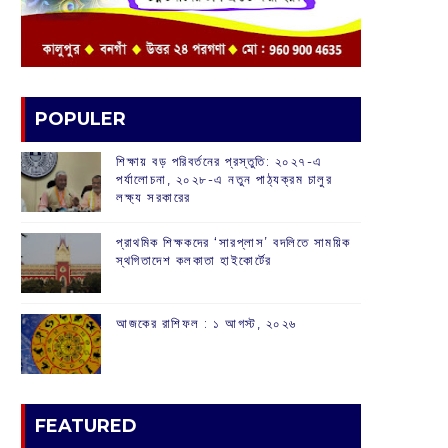
POPULER
শিক্ষায় বড় পরিবর্তনের প্রস্তুতি: ২০২৭-এ
পর্যালোচনা, ২০২৮-এ নতুন পাঠ্যক্রম চালুর
লক্ষ্য সরকারের
প্রাথমিক শিক্ষকদের ‘সারপ্লাস’ বদলিতে সাময়িক
স্থগিতাদেশ কলকাতা হাইকোর্টের
আজকের রাশিফল :‌ ‌‌১ আগস্ট, ২০২৬
FEATURED