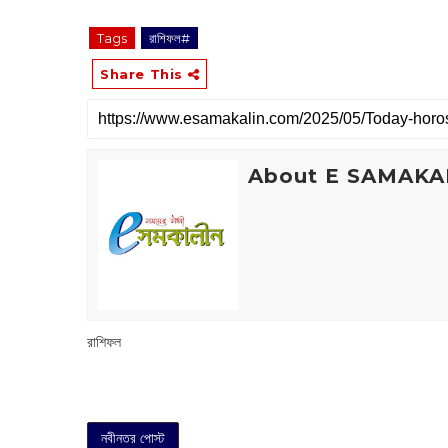
Tags
রাশিফল#
Share This
About E SAMAKA
রাশিফল
নবীনতর পোস্ট