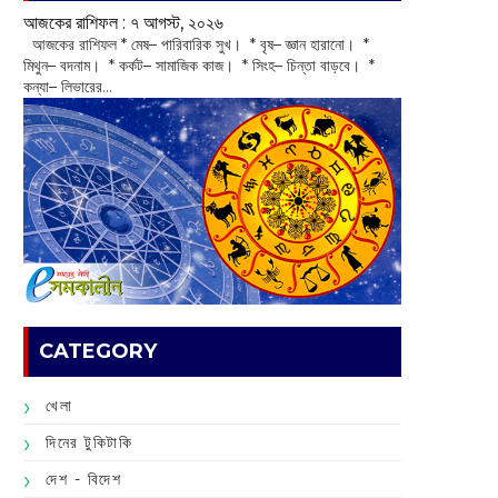
আজকের রাশিফল :‌ ‌‌৭ আগস্ট, ২০২৬
‌ আজকের রাশিফল * মেষ– পারিবারিক সুখ। * বৃষ– জ্ঞান হারানো। *
মিথুন– বদনাম। * কর্কট– সামাজিক কাজ। * সিংহ– চিন্তা বাড়বে। *
কন্যা– লিভারের...
CATEGORY
খেলা
দিনের টুকিটাকি
দেশ - বিদেশ