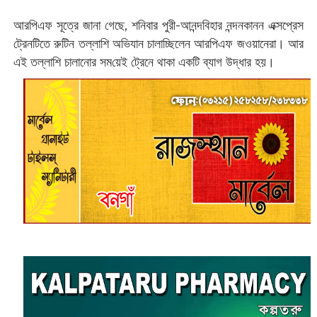
আরপিএফ সূত্রে জানা গেছে, শনিবার পুরী-আনন্দবিহার নন্দনকানন এক্সপ্রেস
ট্রেনটিতে রুটিন তল্লাশি অভিযান চালাচ্ছিলেন আরপিএফ জওয়ানেরা। আর
এই তল্লাশি চালানোর সম‌য়েই ট্রেনে থাকা একটি ব্যাগ উদ্ধার হয়।