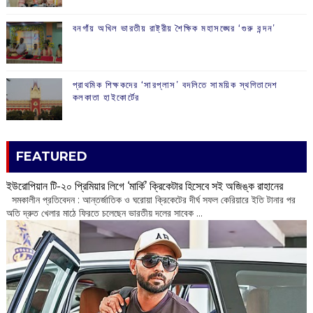
বনগাঁয় অখিল ভারতীয় রাষ্ট্রীয় শৈক্ষিক মহাসঙ্ঘের ‘গুরু বন্দন’
প্রাথমিক শিক্ষকদের ‘সারপ্লাস’ বদলিতে সাময়িক স্থগিতাদেশ
কলকাতা হাইকোর্টের
FEATURED
ইউরোপিয়ান টি-২০ প্রিমিয়ার লিগে ‘মার্কি’ ক্রিকেটার হিসেবে সই অজিঙ্ক রাহানের
সমকালীন প্রতিবেদন : আন্তর্জাতিক ও ঘরোয়া ক্রিকেটের দীর্ঘ সফল কেরিয়ারে ইতি টানার পর
অতি দ্রুত খেলার মাঠে ফিরতে চলেছেন ভারতীয় দলের সাবেক ...