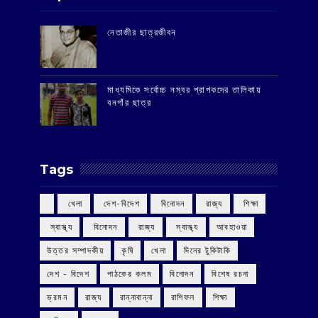
‌নেতাজীর ছাত্রজীবন
মাধ্যমিকে সর্বোচ্চ নম্বর প্রাপকদের তালিকায়
বনগাঁর ছাত্র
Tags
‌ খেলা
‌ দেশ-বিদেশ
‌ বিনোদন
‌ রাজ্য
‌ শিক্ষা
‌ স্বাস্থ্য
‌ বিনোদন
‌ রাজ্য
‌ স্বাস্থ্য
আবহাওয়া
উত্তর সম্পাদকীয়
কৃষি
খেলা
দিনের টুকিটাকি
দেশ - বিদেশ
পাঠকের কলম
বিনোদন
বিশেষ রচনা
ভ্রমন
রাজ্য
রান্নাবান্না
রাশিফল
শিক্ষা