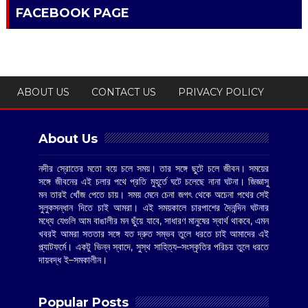
FACEBOOK PAGE
ABOUT US
CONTACT US
PRIVACY POLICY
About Us
নদীর স্রোতের মতো বয়ে চলে সময়। তার সঙ্গে ছুটে চলে জীবন। সময়ের
সঙ্গে জীবনের এই চলার পথে প্রতি মুহূর্তে ঘটে চলেছে নানা ঘটনা। জিজ্ঞাসু
মন তারই খোঁজ পেতে চায়। সময় মেনে চেনা জগৎ থেকে অচেনা পথের সেই
সুলুকসন্ধান দিতে চাই আমরা। এই সময়কালে চারপাশের দৈনন্দিন ঘটনার
মধ্যে যেগুলি আম বাঙালীর মন ছুঁয়ে যাবে, সাধারণ মানুষের স্বার্থ থাকবে, এমন
খবরই আমরা সততার সঙ্গে যত দ্রুত সম্ভব তুলে ধরতে চাই আমাদের এই
প্ল্যাটফর্মে। একটু ভিন্ন স্বাদে, সুস্থ সাহিত্য–সংস্কৃতির পরিচয় তুলে ধরতে
দায়বদ্ধ ই–সমকালীন।
Popular Posts