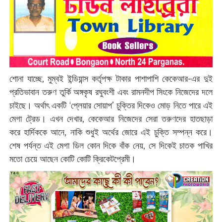
শোনা যাচ্ছে, মুম্বই ইন্ডিয়ান্স কর্তৃপক্ষ টাকার পাশাপাশি কেকেআর-এর দুই
প্রতিভাবান তরুণ তুর্কি অঙ্গকৃষ রঘুবংশী এবং রামনদীপ সিংকে নিজেদের দলে
চাইছে। অর্থাৎ একটি ‘প্লেয়ার সোয়াপ’ চুক্তির দিকেও মোড় নিতে পারে এই
মেগা ট্রেড। এখন দেখার, কেকেআর নিজেদের সেরা তরুণদের হাতছাড়া
করে হার্দিককে আনে, নাকি শুধুই অর্থের জোরে এই চুক্তি সম্পন্ন করে।
শেষ পর্যন্ত এই মেগা ডিল কোন দিকে বাঁক নেয়, সে দিকেই চাতক পাখির
মতো চেয়ে আছেন কোটি কোটি ক্রিকেটপ্রেমী।‌