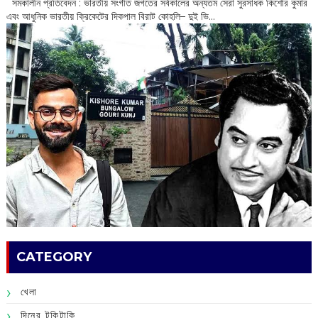
‌ সমকালীন প্রতিবেদন : ভারতীয় সংগীত জগতের সর্বকালের অন্যতম সেরা সুরসাধক কিশোর কুমার
এবং আধুনিক ভারতীয় ক্রিকেটের দিকপাল বিরাট কোহলি– ‌দুই ভি...
CATEGORY
খেলা
দিনের টুকিটাকি