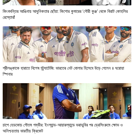
কিংবদন্তির আঙিনায় আধুনিকতার ছোঁয়া: কিশোর কুমারের ‘গৌরী কুঞ্জ’ থেকে বিরাট কোহলির
রেস্তোরাঁ
শ্রীলঙ্কাকে হারাতে বিশেষ স্ট্র্যাটেজি: ভারতের নেট বোলার হিসেবে উড়ে গেলেন ৪ ঘরোয়া
স্পিনার
চাপে হেডকোচ গৌতম গম্ভীর: ইংল্যান্ড-আয়ারল্যান্ডে ভরাডুবির পর ড্রেসিংরুমে ক্ষোভ ও
অনিশ্চয়তায় ভারতীয় ক্রিকেট