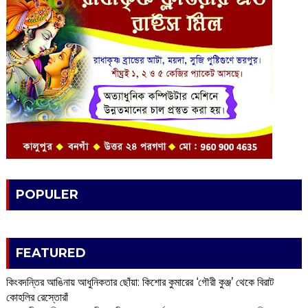
POPULER
FEATURED
কিংবদন্তির আঙিনায় আধুনিকতার ছোঁয়া: কিশোর কুমারের ‘গৌরী কুঞ্জ’ থেকে বিরাট
কোহলির রেস্তোরাঁ