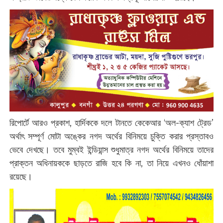
রিপোর্টে আরও প্রকাশ, হার্দিককে দলে টানতে কেকেআর ‘অল-ক্যাশ ট্রেড’
অর্থাৎ সম্পূর্ণ মোটা অঙ্কের নগদ অর্থের বিনিময়ে চুক্তি করার প্রস্তাবও
ভেবে দেখছে। তবে মুম্বই ইন্ডিয়ান্স শুধুমাত্র নগদ অর্থের বিনিময়ে তাদের
প্রাক্তন অধিনায়ককে ছাড়তে রাজি হবে কি না, তা নিয়ে এখনও ধোঁয়াশা
রয়েছে।