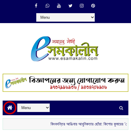
কিংবদন্তির আঙিনায় আধুনিকতার ছোঁয়া: কিশোর কুমারের ‘গৌরী কুঞ্জ’ থেকে 