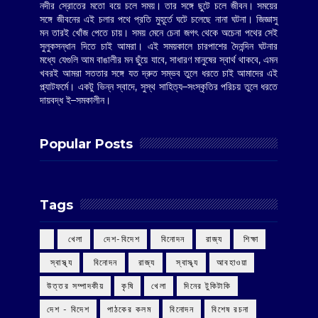
নদীর স্রোতের মতো বয়ে চলে সময়। তার সঙ্গে ছুটে চলে জীবন। সময়ের
সঙ্গে জীবনের এই চলার পথে প্রতি মুহূর্তে ঘটে চলেছে নানা ঘটনা। জিজ্ঞাসু
মন তারই খোঁজ পেতে চায়। সময় মেনে চেনা জগৎ থেকে অচেনা পথের সেই
সুলুকসন্ধান দিতে চাই আমরা। এই সময়কালে চারপাশের দৈনন্দিন ঘটনার
মধ্যে যেগুলি আম বাঙালীর মন ছুঁয়ে যাবে, সাধারণ মানুষের স্বার্থ থাকবে, এমন
খবরই আমরা সততার সঙ্গে যত দ্রুত সম্ভব তুলে ধরতে চাই আমাদের এই
প্ল্যাটফর্মে। একটু ভিন্ন স্বাদে, সুস্থ সাহিত্য–সংস্কৃতির পরিচয় তুলে ধরতে
দায়বদ্ধ ই–সমকালীন।
Popular Posts
Tags
‌ খেলা
‌ দেশ-বিদেশ
‌ বিনোদন
‌ রাজ্য
‌ শিক্ষা
‌ স্বাস্থ্য
‌ বিনোদন
‌ রাজ্য
‌ স্বাস্থ্য
আবহাওয়া
উত্তর সম্পাদকীয়
কৃষি
খেলা
দিনের টুকিটাকি
দেশ - বিদেশ
পাঠকের কলম
বিনোদন
বিশেষ রচনা