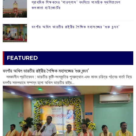
প্রাথমিক শিক্ষকদের ‘সারপ্লাস’ বদলিতে সাময়িক স্থগিতাদেশ
কলকাতা হাইকোর্টের
বনগাঁয় অখিল ভারতীয় রাষ্ট্রীয় শৈক্ষিক মহাসঙ্ঘের ‘গুরু বন্দন’
FEATURED
বনগাঁয় অখিল ভারতীয় রাষ্ট্রীয় শৈক্ষিক মহাসঙ্ঘের ‘গুরু বন্দন’
​ সমকালীন প্রতিবেদন : ভারতীয় কৃষ্টি-সংস্কৃতির পুনরুত্থান এবং মানব চরিত্র গঠনের বার্তা নিয়ে
বনগাঁয় সফলভাবে সম্পন্ন হলো অখিল ভারতীয় রাষ্ট্র...