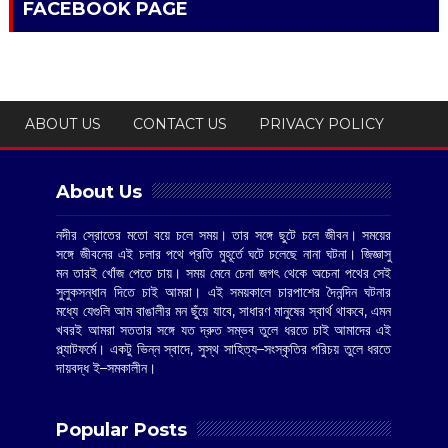
FACEBOOK PAGE
ABOUT US
CONTACT US
PRIVACY POLICY
About Us
নদীর স্রোতের মতো বয়ে চলে সময়। তার সঙ্গে ছুটে চলে জীবন। সময়ের
সঙ্গে জীবনের এই চলার পথে প্রতি মুহূর্তে ঘটে চলেছে নানা ঘটনা। জিজ্ঞাসু
মন তারই খোঁজ পেতে চায়। সময় মেনে চেনা জগৎ থেকে অচেনা পথের সেই
সুলুকসন্ধান দিতে চাই আমরা। এই সময়কালে চারপাশের দৈনন্দিন ঘটনার
মধ্যে যেগুলি আম বাঙালীর মন ছুঁয়ে যাবে, সাধারণ মানুষের স্বার্থ থাকবে, এমন
খবরই আমরা সততার সঙ্গে যত দ্রুত সম্ভব তুলে ধরতে চাই আমাদের এই
প্ল্যাটফর্মে। একটু ভিন্ন স্বাদে, সুস্থ সাহিত্য–সংস্কৃতির পরিচয় তুলে ধরতে
দায়বদ্ধ ই–সমকালীন।
Popular Posts