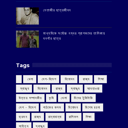
‌নেতাজীর ছাত্রজীবন
মাধ্যমিকে সর্বোচ্চ নম্বর প্রাপকদের তালিকায়
বনগাঁর ছাত্র
Tags
‌ খেলা
‌ দেশ-বিদেশ
‌ বিনোদন
‌ রাজ্য
‌ শিক্ষা
‌ স্বাস্থ্য
‌ বিনোদন
‌ রাজ্য
‌ স্বাস্থ্য
আবহাওয়া
উত্তর সম্পাদকীয়
কৃষি
খেলা
দিনের টুকিটাকি
দেশ - বিদেশ
পাঠকের কলম
বিনোদন
বিশেষ রচনা
ভ্রমন
রাজ্য
রান্নাবান্না
রাশিফল
শিক্ষা
সাহিত্য
স্বাস্থ্য