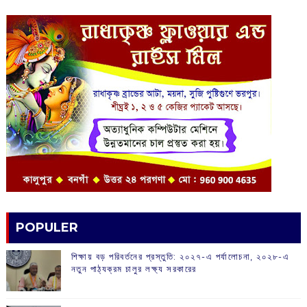
POPULER
শিক্ষায় বড় পরিবর্তনের প্রস্তুতি: ২০২৭-এ পর্যালোচনা, ২০২৮-এ
নতুন পাঠ্যক্রম চালুর লক্ষ্য সরকারের