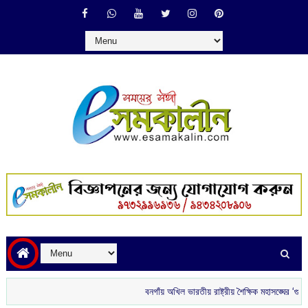
বনগাঁয় অখিল ভারতীয় রাষ্ট্রীয় শৈক্ষিক মহাসঙ্ঘের ‘গুরু বন্দন’