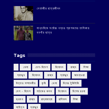
‌নেতাজীর ছাত্রজীবন
মাধ্যমিকে সর্বোচ্চ নম্বর প্রাপকদের তালিকায়
বনগাঁর ছাত্র
Tags
‌ খেলা
‌ দেশ-বিদেশ
‌ বিনোদন
‌ রাজ্য
‌ শিক্ষা
‌ স্বাস্থ্য
‌ বিনোদন
‌ রাজ্য
‌ স্বাস্থ্য
আবহাওয়া
উত্তর সম্পাদকীয়
কৃষি
খেলা
দিনের টুকিটাকি
দেশ - বিদেশ
পাঠকের কলম
বিনোদন
বিশেষ রচনা
ভ্রমন
রাজ্য
রান্নাবান্না
রাশিফল
শিক্ষা
সাহিত্য
স্বাস্থ্য