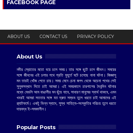
FACEBOOK PAGE
ABOUT US
CONTACT US
PRIVACY POLICY
About Us
নদীর স্রোতের মতো বয়ে চলে সময়। তার সঙ্গে ছুটে চলে জীবন। সময়ের
সঙ্গে জীবনের এই চলার পথে প্রতি মুহূর্তে ঘটে চলেছে নানা ঘটনা। জিজ্ঞাসু
মন তারই খোঁজ পেতে চায়। সময় মেনে চেনা জগৎ থেকে অচেনা পথের সেই
সুলুকসন্ধান দিতে চাই আমরা। এই সময়কালে চারপাশের দৈনন্দিন ঘটনার
মধ্যে যেগুলি আম বাঙালীর মন ছুঁয়ে যাবে, সাধারণ মানুষের স্বার্থ থাকবে, এমন
খবরই আমরা সততার সঙ্গে যত দ্রুত সম্ভব তুলে ধরতে চাই আমাদের এই
প্ল্যাটফর্মে। একটু ভিন্ন স্বাদে, সুস্থ সাহিত্য–সংস্কৃতির পরিচয় তুলে ধরতে
দায়বদ্ধ ই–সমকালীন।
Popular Posts