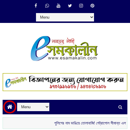
পুলিশের নাম ভাঙিয়ে তোলাবাজি! পেট্রাপোল সীমান্ত এলাকা থেকে গ্রেপ্ত