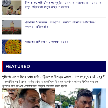
শিক্ষায় বড় পরিবর্তনের প্রস্তুতি: ২০২৭-এ পর্যালোচনা, ২০২৮-এ
নতুন পাঠ্যক্রম চালুর লক্ষ্য সরকারের
প্রাথমিক শিক্ষকদের ‘সারপ্লাস’ বদলিতে সাময়িক স্থগিতাদেশ
কলকাতা হাইকোর্টের
আজকের রাশিফল :‌ ‌‌১ আগস্ট, ২০২৬
FEATURED
পুলিশের নাম ভাঙিয়ে তোলাবাজি! পেট্রাপোল সীমান্ত এলাকা থেকে গ্রেপ্তার দুই দুষ্কৃতী
সমকালীন প্রতিবেদন : পেট্রাপোল আন্তর্জাতিক সীমান্ত সংলগ্ন এলাকায় দীর্ঘদিন ধরে চলা
পুলিশের নাম ভাঙিয়ে তোলাবাজির চক্রের পর্দাফাঁস করল স্থানী...