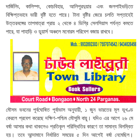
দার্জিলিং, কালিম্পং, কোচবিহার, আলিপুরদুয়ার এবং জলপাইগুড়িতে
বিক্ষিপ্তভাবে ভারী বৃষ্টি হতে পারে। ​টানা বৃষ্টির জেরে চলতি সপ্তাহেই
উত্তরবঙ্গের তাপমাত্রা প্রায় ২ থেকে ৪ ডিগ্রি সেলসিয়াস পর্যন্ত কমতে
পারে, যা পাহাড়ি ও ডুয়ার্স অঞ্চলে মনোরম পরিবেশ বজায় রাখবে।
​মৌসম ভবনের পূর্বঘোষিত পূর্বাভাস অনুযায়ী, ১ জুন ভারতের মূল ভূখণ্ড
কেরলে প্রবেশ করেছে দক্ষিণ-পশ্চিম মৌসুমি বায়ু। যদিও এর আগে ২৬ মে
বর্ষা আসার কথা থাকলেও প্রতিকূল পরিস্থিতির কারণে তা সামান্য বিলম্বিত
হয়। তবে আন্দামানে নির্ধারিত সময়ের ৫ দিন আগেই বর্ষা নেমেছিল।