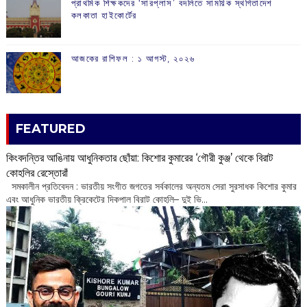
প্রাথমিক শিক্ষকদের ‘সারপ্লাস’ বদলিতে সাময়িক স্থগিতাদেশ
কলকাতা হাইকোর্টের
আজকের রাশিফল :‌ ‌‌১ আগস্ট, ২০২৬
FEATURED
কিংবদন্তির আঙিনায় আধুনিকতার ছোঁয়া: কিশোর কুমারের ‘গৌরী কুঞ্জ’ থেকে বিরাট
কোহলির রেস্তোরাঁ
‌ সমকালীন প্রতিবেদন : ভারতীয় সংগীত জগতের সর্বকালের অন্যতম সেরা সুরসাধক কিশোর কুমার
এবং আধুনিক ভারতীয় ক্রিকেটের দিকপাল বিরাট কোহলি– ‌দুই ভি...