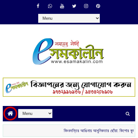
কিংবদন্তির আঙিনায় আধুনিকতার ছোঁয়া: কিশোর কুমারের ‘গৌরী 