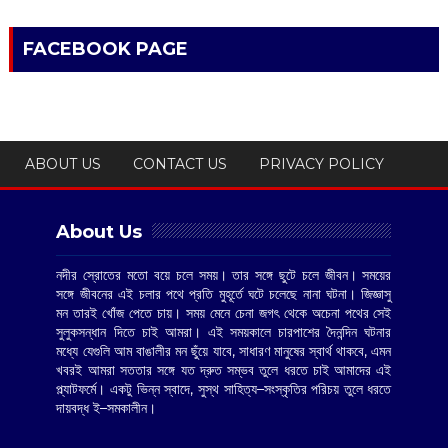
FACEBOOK PAGE
ABOUT US
CONTACT US
PRIVACY POLICY
About Us
নদীর স্রোতের মতো বয়ে চলে সময়। তার সঙ্গে ছুটে চলে জীবন। সময়ের
সঙ্গে জীবনের এই চলার পথে প্রতি মুহূর্তে ঘটে চলেছে নানা ঘটনা। জিজ্ঞাসু
মন তারই খোঁজ পেতে চায়। সময় মেনে চেনা জগৎ থেকে অচেনা পথের সেই
সুলুকসন্ধান দিতে চাই আমরা। এই সময়কালে চারপাশের দৈনন্দিন ঘটনার
মধ্যে যেগুলি আম বাঙালীর মন ছুঁয়ে যাবে, সাধারণ মানুষের স্বার্থ থাকবে, এমন
খবরই আমরা সততার সঙ্গে যত দ্রুত সম্ভব তুলে ধরতে চাই আমাদের এই
প্ল্যাটফর্মে। একটু ভিন্ন স্বাদে, সুস্থ সাহিত্য–সংস্কৃতির পরিচয় তুলে ধরতে
দায়বদ্ধ ই–সমকালীন।