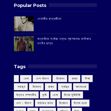
Popular Posts
‌নেতাজীর ছাত্রজীবন
মাধ্যমিকে সর্বোচ্চ নম্বর প্রাপকদের তালিকায়
বনগাঁর ছাত্র
Tags
‌ খেলা
‌ দেশ-বিদেশ
‌ বিনোদন
‌ রাজ্য
‌ শিক্ষা
‌ স্বাস্থ্য
‌ বিনোদন
‌ রাজ্য
‌ স্বাস্থ্য
আবহাওয়া
উত্তর সম্পাদকীয়
কৃষি
খেলা
দিনের টুকিটাকি
দেশ - বিদেশ
পাঠকের কলম
বিনোদন
বিশেষ রচনা