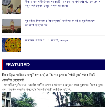
শিক্ষায় বড় পরিবর্তনের প্রস্তুতি: ২০২৭-এ পর্যালোচনা, ২০২৮-এ
নতুন পাঠ্যক্রম চালুর লক্ষ্য সরকারের
প্রাথমিক শিক্ষকদের ‘সারপ্লাস’ বদলিতে সাময়িক স্থগিতাদেশ
কলকাতা হাইকোর্টের
আজকের রাশিফল :‌ ‌‌১ আগস্ট, ২০২৬
FEATURED
কিংবদন্তির আঙিনায় আধুনিকতার ছোঁয়া: কিশোর কুমারের ‘গৌরী কুঞ্জ’ থেকে বিরাট
কোহলির রেস্তোরাঁ
‌ সমকালীন প্রতিবেদন : ভারতীয় সংগীত জগতের সর্বকালের অন্যতম সেরা সুরসাধক কিশোর কুমার
এবং আধুনিক ভারতীয় ক্রিকেটের দিকপাল বিরাট কোহলি– ‌দুই ভি...