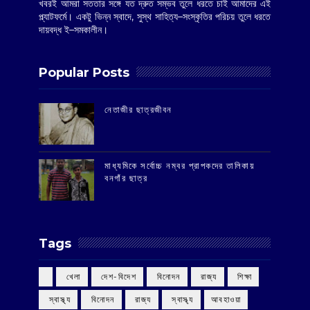
খবরই আমরা সততার সঙ্গে যত দ্রুত সম্ভব তুলে ধরতে চাই আমাদের এই
প্ল্যাটফর্মে। একটু ভিন্ন স্বাদে, সুস্থ সাহিত্য–সংস্কৃতির পরিচয় তুলে ধরতে
দায়বদ্ধ ই–সমকালীন।
Popular Posts
‌নেতাজীর ছাত্রজীবন
মাধ্যমিকে সর্বোচ্চ নম্বর প্রাপকদের তালিকায়
বনগাঁর ছাত্র
Tags
‌ খেলা
‌ দেশ-বিদেশ
‌ বিনোদন
‌ রাজ্য
‌ শিক্ষা
‌ স্বাস্থ্য
‌ বিনোদন
‌ রাজ্য
‌ স্বাস্থ্য
আবহাওয়া