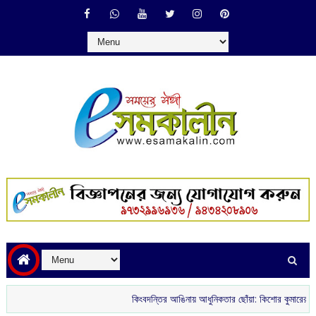
কিংবদন্তির আঙিনায় আধুনিকতার ছোঁয়া: কিশোর কুমারের ‘গৌরী কুঞ্জ’ 