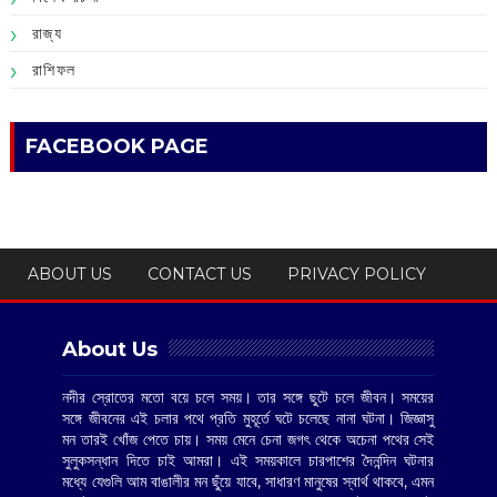
রাজ্য
রাশিফল
FACEBOOK PAGE
ABOUT US
CONTACT US
PRIVACY POLICY
About Us
নদীর স্রোতের মতো বয়ে চলে সময়। তার সঙ্গে ছুটে চলে জীবন। সময়ের
সঙ্গে জীবনের এই চলার পথে প্রতি মুহূর্তে ঘটে চলেছে নানা ঘটনা। জিজ্ঞাসু
মন তারই খোঁজ পেতে চায়। সময় মেনে চেনা জগৎ থেকে অচেনা পথের সেই
সুলুকসন্ধান দিতে চাই আমরা। এই সময়কালে চারপাশের দৈনন্দিন ঘটনার
মধ্যে যেগুলি আম বাঙালীর মন ছুঁয়ে যাবে, সাধারণ মানুষের স্বার্থ থাকবে, এমন