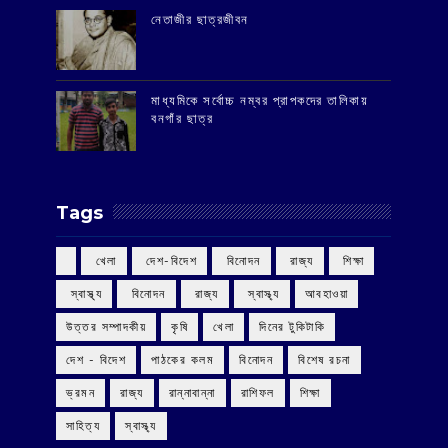
‌নেতাজীর ছাত্রজীবন
মাধ্যমিকে সর্বোচ্চ নম্বর প্রাপকদের তালিকায়
বনগাঁর ছাত্র
Tags
‌ খেলা
‌ দেশ-বিদেশ
‌ বিনোদন
‌ রাজ্য
‌ শিক্ষা
‌ স্বাস্থ্য
‌ বিনোদন
‌ রাজ্য
‌ স্বাস্থ্য
আবহাওয়া
উত্তর সম্পাদকীয়
কৃষি
খেলা
দিনের টুকিটাকি
দেশ - বিদেশ
পাঠকের কলম
বিনোদন
বিশেষ রচনা
ভ্রমন
রাজ্য
রান্নাবান্না
রাশিফল
শিক্ষা
সাহিত্য
স্বাস্থ্য