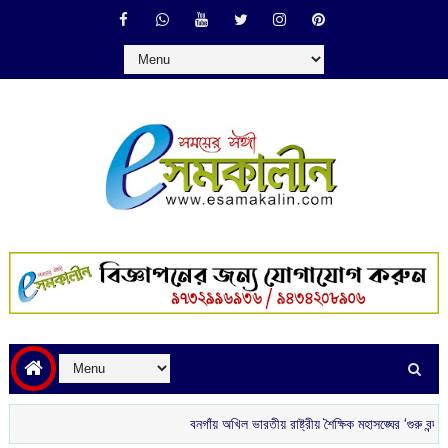
বনগাঁয় অখিল ভারতীয় রাষ্ট্রীয় শৈক্ষিক মহাসঙ্ঘের ‘গুরু বন্দন’
রাতে 