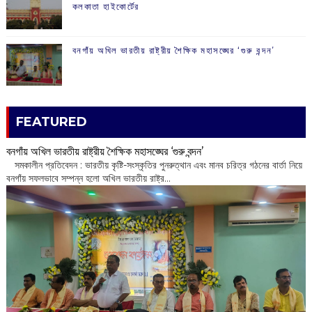
কলকাতা হাইকোর্টের
বনগাঁয় অখিল ভারতীয় রাষ্ট্রীয় শৈক্ষিক মহাসঙ্ঘের ‘গুরু বন্দন’
FEATURED
বনগাঁয় অখিল ভারতীয় রাষ্ট্রীয় শৈক্ষিক মহাসঙ্ঘের ‘গুরু বন্দন’
​ সমকালীন প্রতিবেদন : ভারতীয় কৃষ্টি-সংস্কৃতির পুনরুত্থান এবং মানব চরিত্র গঠনের বার্তা নিয়ে
বনগাঁয় সফলভাবে সম্পন্ন হলো অখিল ভারতীয় রাষ্ট্র...