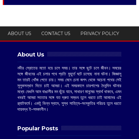
ABOUT US
CONTACT US
PRIVACY POLICY
About Us
নদীর স্রোতের মতো বয়ে চলে সময়। তার সঙ্গে ছুটে চলে জীবন। সময়ের
সঙ্গে জীবনের এই চলার পথে প্রতি মুহূর্তে ঘটে চলেছে নানা ঘটনা। জিজ্ঞাসু
মন তারই খোঁজ পেতে চায়। সময় মেনে চেনা জগৎ থেকে অচেনা পথের সেই
সুলুকসন্ধান দিতে চাই আমরা। এই সময়কালে চারপাশের দৈনন্দিন ঘটনার
মধ্যে যেগুলি আম বাঙালীর মন ছুঁয়ে যাবে, সাধারণ মানুষের স্বার্থ থাকবে, এমন
খবরই আমরা সততার সঙ্গে যত দ্রুত সম্ভব তুলে ধরতে চাই আমাদের এই
প্ল্যাটফর্মে। একটু ভিন্ন স্বাদে, সুস্থ সাহিত্য–সংস্কৃতির পরিচয় তুলে ধরতে
দায়বদ্ধ ই–সমকালীন।
Popular Posts