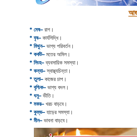
আজ
* মেষ–
রাগ।
* বৃষ–
কার্যসিদ্ধি।
* মিথুন–
ভাগ্য পরিবর্তন।
* কর্কট–
মতের অমিল।
* সিংহ–
ব্যবসায়িক সমস্যা।
* কন্যা–
স্বাস্থ্যচিন্তা।
* তুলা–
কাজের চাপ।
* বৃশ্চিক–
ভাগ্য বদল।
* ধনু–
ভীতি।
* মকর–
খরচ বাড়বে।‌
* কুম্ভ–
হাড়ের সমস্যা।
* মীন–
ভাবনা বাড়বে।