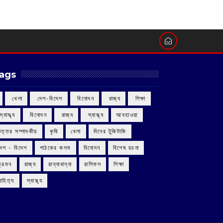
ags
‌ খেলা
‌ দেশ-বিদেশ
‌ বিনোদন
‌ রাজ্য
‌ শিক্ষা
 স্বাস্থ্য
‌ বিনোদন
‌ রাজ্য
‌ স্বাস্থ্য
আবহাওয়া
উত্তর সম্পাদকীয়
কৃষি
খেলা
দিনের টুকিটাকি
দেশ - বিদেশ
পাঠকের কলম
বিনোদন
বিশেষ রচনা
ভ্রমন
রাজ্য
রান্নাবান্না
রাশিফল
শিক্ষা
াহিত্য
স্বাস্থ্য