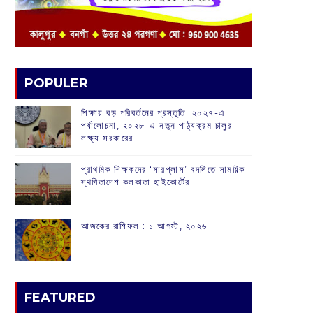
POPULER
শিক্ষায় বড় পরিবর্তনের প্রস্তুতি: ২০২৭-এ
পর্যালোচনা, ২০২৮-এ নতুন পাঠ্যক্রম চালুর
লক্ষ্য সরকারের
প্রাথমিক শিক্ষকদের ‘সারপ্লাস’ বদলিতে সাময়িক
স্থগিতাদেশ কলকাতা হাইকোর্টের
আজকের রাশিফল :‌ ‌‌১ আগস্ট, ২০২৬
FEATURED