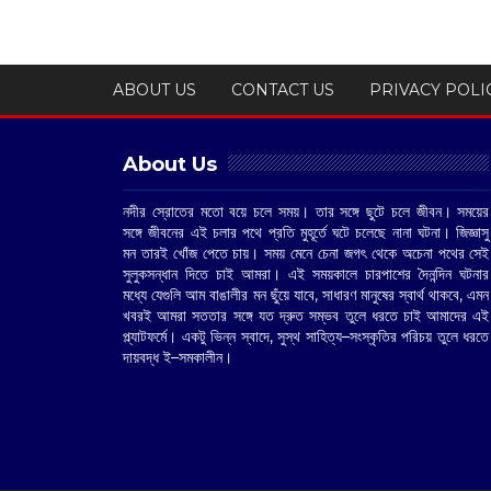
ABOUT US
CONTACT US
PRIVACY POLI
About Us
নদীর স্রোতের মতো বয়ে চলে সময়। তার সঙ্গে ছুটে চলে জীবন। সময়ের
সঙ্গে জীবনের এই চলার পথে প্রতি মুহূর্তে ঘটে চলেছে নানা ঘটনা। জিজ্ঞাসু
মন তারই খোঁজ পেতে চায়। সময় মেনে চেনা জগৎ থেকে অচেনা পথের সেই
সুলুকসন্ধান দিতে চাই আমরা। এই সময়কালে চারপাশের দৈনন্দিন ঘটনার
মধ্যে যেগুলি আম বাঙালীর মন ছুঁয়ে যাবে, সাধারণ মানুষের স্বার্থ থাকবে, এমন
খবরই আমরা সততার সঙ্গে যত দ্রুত সম্ভব তুলে ধরতে চাই আমাদের এই
প্ল্যাটফর্মে। একটু ভিন্ন স্বাদে, সুস্থ সাহিত্য–সংস্কৃতির পরিচয় তুলে ধরতে
দায়বদ্ধ ই–সমকালীন।