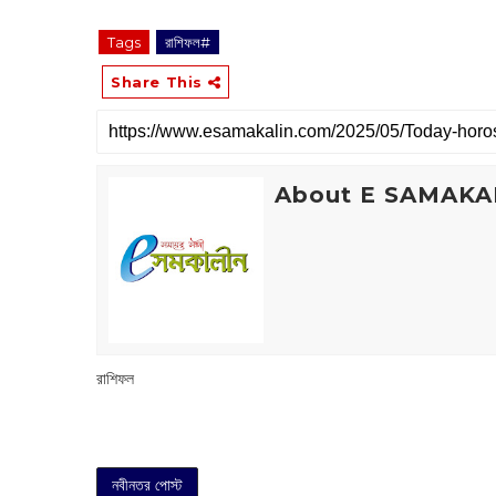
Tags
রাশিফল#
Share This
About E SAMAKA
রাশিফল
নবীনতর পোস্ট