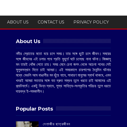
ABOUT US
CONTACT US
PRIVACY POLICY
About Us
নদীর স্রোতের মতো বয়ে চলে সময়। তার সঙ্গে ছুটে চলে জীবন। সময়ের
সঙ্গে জীবনের এই চলার পথে প্রতি মুহূর্তে ঘটে চলেছে নানা ঘটনা। জিজ্ঞাসু
মন তারই খোঁজ পেতে চায়। সময় মেনে চেনা জগৎ থেকে অচেনা পথের সেই
সুলুকসন্ধান দিতে চাই আমরা। এই সময়কালে চারপাশের দৈনন্দিন ঘটনার
মধ্যে যেগুলি আম বাঙালীর মন ছুঁয়ে যাবে, সাধারণ মানুষের স্বার্থ থাকবে, এমন
খবরই আমরা সততার সঙ্গে যত দ্রুত সম্ভব তুলে ধরতে চাই আমাদের এই
প্ল্যাটফর্মে। একটু ভিন্ন স্বাদে, সুস্থ সাহিত্য–সংস্কৃতির পরিচয় তুলে ধরতে
দায়বদ্ধ ই–সমকালীন।
Popular Posts
‌নেতাজীর ছাত্রজীবন