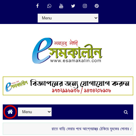
রাতে বাড়ি ফেরার পথে আগ্নেয়াস্ত্র ঠেকিয়ে যুবকের সোনার চেন ছিনতাই