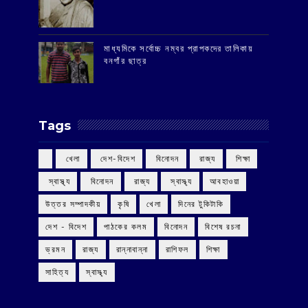
মাধ্যমিকে সর্বোচ্চ নম্বর প্রাপকদের তালিকায়
বনগাঁর ছাত্র
Tags
‌ খেলা
‌ দেশ-বিদেশ
‌ বিনোদন
‌ রাজ্য
‌ শিক্ষা
‌ স্বাস্থ্য
‌ বিনোদন
‌ রাজ্য
‌ স্বাস্থ্য
আবহাওয়া
উত্তর সম্পাদকীয়
কৃষি
খেলা
দিনের টুকিটাকি
দেশ - বিদেশ
পাঠকের কলম
বিনোদন
বিশেষ রচনা
ভ্রমন
রাজ্য
রান্নাবান্না
রাশিফল
শিক্ষা
সাহিত্য
স্বাস্থ্য