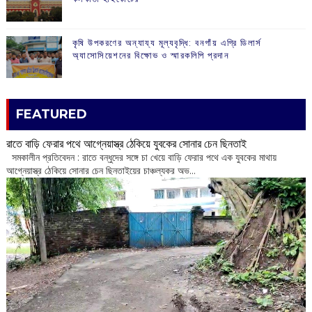
কৃষি উপকরণের অন্যায্য মূল্যবৃদ্ধি: বনগাঁয় এগ্রি ডিলার্স
অ্যাসোসিয়েশনের বিক্ষোভ ও স্মারকলিপি প্রদান
FEATURED
রাতে বাড়ি ফেরার পথে আগ্নেয়াস্ত্র ঠেকিয়ে যুবকের সোনার চেন ছিনতাই
সমকালীন প্রতিবেদন : রাতে বন্ধুদের সঙ্গে চা খেয়ে বাড়ি ফেরার পথে এক যুবকের মাথায়
আগ্নেয়াস্ত্র ঠেকিয়ে সোনার চেন ছিনতাইয়ের চাঞ্চল্যকর অভ...