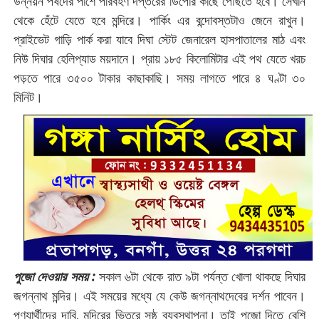
উন্নয়ন পর্ষদের পাশে পরিবহণ দপ্তরের ডিপোর কাছে পৌঁছতে হবে। সেখান
থেকে হেঁটে যেতে হবে মন্দিরে। পার্কিং এর বন্দোবস্তটাও জেনে রাখুন।
প্রাইভেট গাড়ি পার্ক করা যাবে দিঘা স্টেট জেনারেল হাসপাতালের মাঠ এবং
নিউ দিঘার হেলিপ্যাড ময়দানে। প্রায় ১৮৫ কিলোমিটার এই পথ যেতে খরচ
পড়তে পারে ৩৫০০ টাকার কাছাকাছি। সময় লাগতে পারে ৪ ঘণ্টা ৩০
মিনিট।
পুজো দেওয়ার সময় :‌
সকাল ৬টা থেকে রাত ৯টা পর্যন্ত খোলা থাকছে দিঘার
জগন্নাথ মন্দির। এই সময়ের মধ্যে যে কেউ জগন্নাথদেবের দর্শন পাবেন।
পুণ্যার্থীদের দাবি, মন্দিরের ভিতরে সুষ্ঠু ব্যবস্থাপনা। তাই পুজো দিতে বেশি