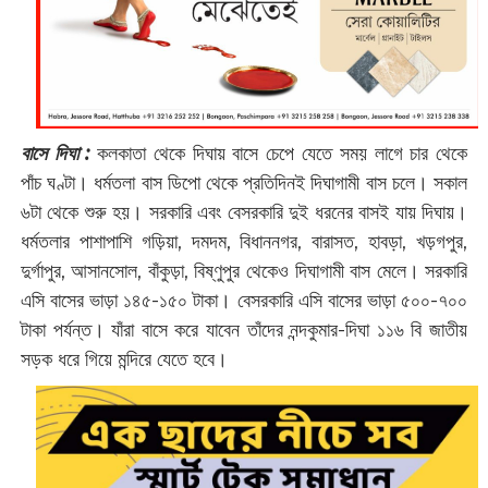
বাসে দিঘা :
কলকাতা থেকে দিঘায় বাসে চেপে যেতে সময় লাগে চার থেকে
পাঁচ ঘণ্টা। ধর্মতলা বাস ডিপো থেকে প্রতিদিনই দিঘাগামী বাস চলে। সকাল
৬টা থেকে শুরু হয়। সরকারি এবং বেসরকারি দুই ধরনের বাসই যায় দিঘায়।
ধর্মতলার পাশাপাশি গড়িয়া, দমদম, বিধাননগর, বারাসত, হাবড়া, খড়গপুর,
দুর্গাপুর, আসানসোল, বাঁকুড়া, বিষ্ণুপুর থেকেও দিঘাগামী বাস মেলে। সরকারি
এসি বাসের ভাড়া ১৪৫-১৫০ টাকা। বেসরকারি এসি বাসের ভাড়া ৫০০-৭০০
টাকা পর্যন্ত। যাঁরা বাসে করে যাবেন তাঁদের নন্দকুমার-দিঘা ১১৬ বি জাতীয়
সড়ক ধরে গিয়ে মন্দিরে যেতে হবে।