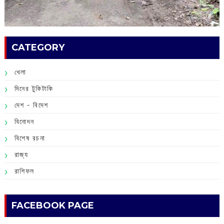
CATEGORY
খেলা
দিনের টুকিটাকি
দেশ - বিদেশ
বিনোদন
বিশেষ রচনা
রাজ্য
রাশিফল
FACEBOOK PAGE