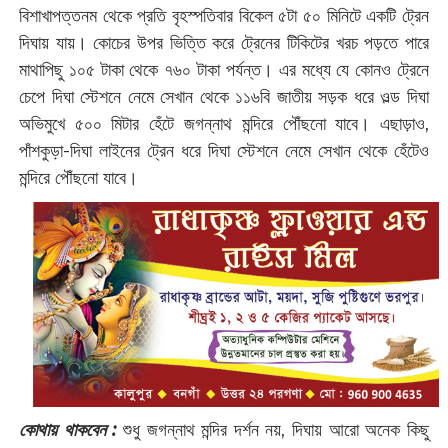
বিশাখাপত্তনম থেকে প্রতি বৃহস্পতিবার বিকেল ৫টা ৫০ মিনিটে একটি ট্রেন
দিঘায় যায়। কোচের উপর ভিত্তি করে ট্রেনের টিকিটের খরচ পড়তে পারে
মাথাপিছু ১০৫ টাকা থেকে ৭৬০ টাকা পর্যন্ত। এর মধ্যে যে কোনও ট্রেনে
চেপে দিঘা স্টেশনে নেমে সেখান থেকে ১১৬বি জাতীয় সড়ক ধরে ওল্ড দিঘা
অভিমুখে ৫০০ মিটার হেঁটে জগন্নাথ মন্দিরে পৌঁছনো যাবে। এছাড়াও,
পাঁশকুড়া-দিঘা লাইনের ট্রেন ধরে দিঘা স্টেশনে নেমে সেখান থেকে হেঁটেও
মন্দিরে পৌঁছনো যাবে।
কোথায় থাকবেন :
শুধু জগন্নাথ মন্দির দর্শন নয়, দিঘায় আরো অনেক কিছু