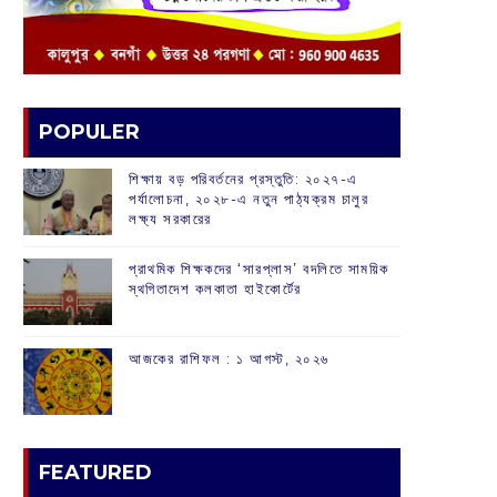
POPULER
শিক্ষায় বড় পরিবর্তনের প্রস্তুতি: ২০২৭-এ
পর্যালোচনা, ২০২৮-এ নতুন পাঠ্যক্রম চালুর
লক্ষ্য সরকারের
প্রাথমিক শিক্ষকদের ‘সারপ্লাস’ বদলিতে সাময়িক
স্থগিতাদেশ কলকাতা হাইকোর্টের
আজকের রাশিফল :‌ ‌‌১ আগস্ট, ২০২৬
FEATURED