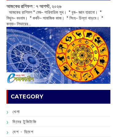
আজকের রাশিফল :‌ ‌‌৭ আগস্ট, ২০২৬
‌ আজকের রাশিফল * মেষ– পারিবারিক সুখ। * বৃষ– জ্ঞান হারানো। *
মিথুন– বদনাম। * কর্কট– সামাজিক কাজ। * সিংহ– চিন্তা বাড়বে। *
কন্যা– লিভারের...
CATEGORY
খেলা
দিনের টুকিটাকি
দেশ - বিদেশ