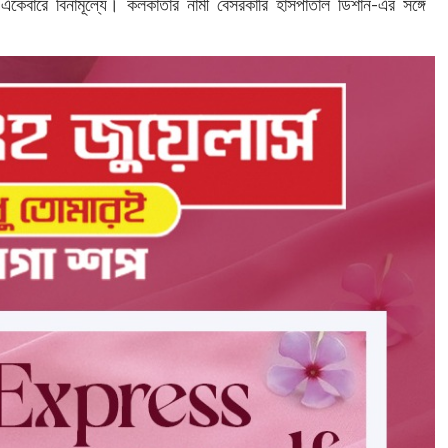
বে একেবারে বিনামূল্যে। কলকাতার নামী বেসরকারি হাসপাতাল ডিশান-এর সঙ্গে