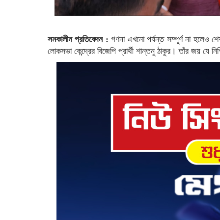
সমকালীন প্রতিবেদন :
গণনা এখনো পর্যন্ত সম্পূর্ণ না হলেও শে
লোকসভা কেন্দ্রের বিজেপি প্রার্থী শান্তনু ঠাকুর। তাঁর জয় যে 