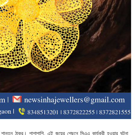
শান্তনু ঠাকুর। পাশাপাশি, এই জয়ের পেছনে সিএএ কার্যকরী হওয়ার ঘটনা