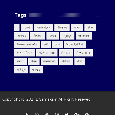
Tags
‌ খেলা
‌ দেশ-বিদেশ
‌ বিনোদন
‌ রাজ্য
‌ শিক্ষা
‌ স্বাস্থ্য
‌ বিনোদন
‌ রাজ্য
‌ স্বাস্থ্য
আবহাওয়া
উত্তর সম্পাদকীয়
কৃষি
খেলা
দিনের টুকিটাকি
দেশ - বিদেশ
পাঠকের কলম
বিনোদন
বিশেষ রচনা
ভ্রমন
রাজ্য
রান্নাবান্না
রাশিফল
শিক্ষা
সাহিত্য
স্বাস্থ্য
Copyright (c) 2021
E Samakalin
All Right Reseved