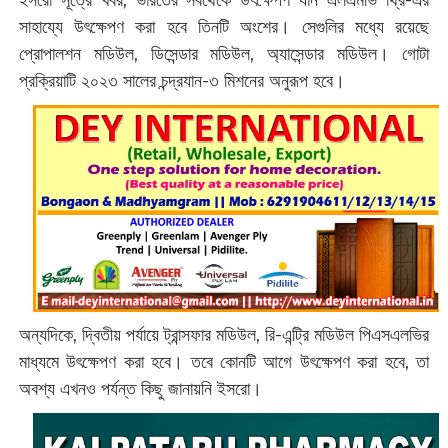
ইসরো সূত্রে খবর, ভারতের সবথেকে উৎক্ষেপণ যান এলএমভি থ্রি-এর
সাহায্যে উৎক্ষেপণ করা হবে তিনটি অংশের। সেগুলির মধ্যে রয়েছে
প্রোপালশন মডিউল, ডিসেন্ডার মডিউল, অ্যাসেন্ডার মডিউল। গোটা
প্রক্রিয়াটি ২০২৩ সালের চন্দ্রযান-৩ মিশনের অনুরূপ হবে।
অন্যদিকে, দ্বিতীয় পর্যায়ে ট্রান্সফার মডিউল, রি-এন্ট্রি মডিউল পিএসএলভির
মাধ্যমে উৎক্ষেপণ করা হবে। তবে কোনটি আগে উৎক্ষেপণ করা হবে, তা
অবশ্য এখনও পর্যন্ত কিছু জানায়নি ইসরো।