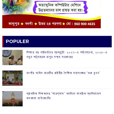
POPULER
শিক্ষায় বড় পরিবর্তনের প্রস্তুতি: ২০২৭-এ পর্যালোচনা, ২০২৮-এ
নতুন পাঠ্যক্রম চালুর লক্ষ্য সরকারের
বনগাঁয় অখিল ভারতীয় রাষ্ট্রীয় শৈক্ষিক মহাসঙ্ঘের ‘গুরু বন্দন’
প্রাথমিক শিক্ষকদের ‘সারপ্লাস’ বদলিতে সাময়িক স্থগিতাদেশ
কলকাতা হাইকোর্টের