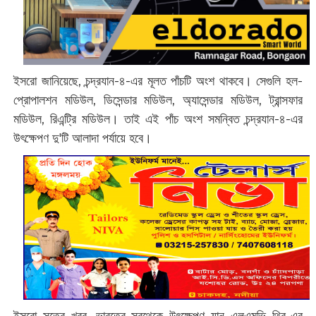
ইসরো জানিয়েছে, চন্দ্রযান-৪-এর মূলত পাঁচটি অংশ থাকবে। সেগুলি হল-
প্রোপালশন মডিউল, ডিসেন্ডার মডিউল, অ্যাসেন্ডার মডিউল, ট্রান্সফার
মডিউল, রিএন্ট্রি মডিউল। তাই এই পাঁচ অংশ সমন্বিত চন্দ্রযান-৪-এর
উৎক্ষেপণ দু'টি আলাদা পর্যায়ে হবে।