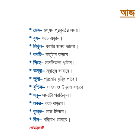
আজক
* মেষ–
মধ্যম প্রকৃতির সময়।
* বৃষ–
খরচ এড়ান।
* মিথুন–
কর্মের জন্য ভালো।
* কর্কট–
কর্তৃত্ব বাড়বে।
* সিংহ–
মানসিকতা পাল্টান।
* কন্যা–
স্বাস্থ্য ভাবাবে।
* তুলা–
প্রমোদ বৃদ্ধি পাবে।
* বৃশ্চিক–
সাহস ও উদ্যম বাড়বে।
* ধনু–
সময়টা প্রতিকূল।
* মকর–
খরচ বাড়বে।‌
* কুম্ভ–
লাভ মিলবে।
* মীন–
পরিবেশ ভাবাবে।
‌মোহান্তজী‌‌‌‌‌‌‌‌‌‌‌‌‌‌‌‌‌