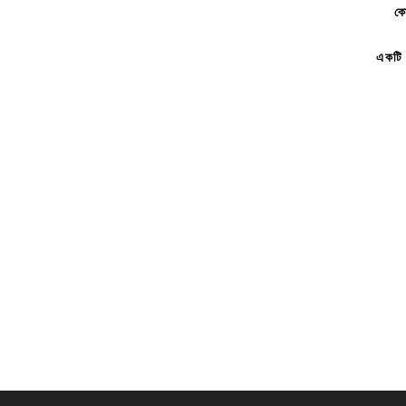
কো
একটি 