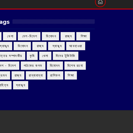
ags
‌ খেলা
‌ দেশ-বিদেশ
‌ বিনোদন
‌ রাজ্য
‌ শিক্ষা
 স্বাস্থ্য
‌ বিনোদন
‌ রাজ্য
‌ স্বাস্থ্য
আবহাওয়া
উত্তর সম্পাদকীয়
কৃষি
খেলা
দিনের টুকিটাকি
দেশ - বিদেশ
পাঠকের কলম
বিনোদন
বিশেষ রচনা
ভ্রমন
রাজ্য
রান্নাবান্না
রাশিফল
শিক্ষা
াহিত্য
স্বাস্থ্য