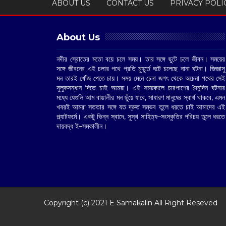
ABOUT US
CONTACT US
PRIVACY POLI
About Us
নদীর স্রোতের মতো বয়ে চলে সময়। তার সঙ্গে ছুটে চলে জীবন। সময়ের
সঙ্গে জীবনের এই চলার পথে প্রতি মুহূর্তে ঘটে চলেছে নানা ঘটনা। জিজ্ঞাসু
মন তারই খোঁজ পেতে চায়। সময় মেনে চেনা জগৎ থেকে অচেনা পথের সেই
সুলুকসন্ধান দিতে চাই আমরা। এই সময়কালে চারপাশের দৈনন্দিন ঘটনার
মধ্যে যেগুলি আম বাঙালীর মন ছুঁয়ে যাবে, সাধারণ মানুষের স্বার্থ থাকবে, এমন
খবরই আমরা সততার সঙ্গে যত দ্রুত সম্ভব তুলে ধরতে চাই আমাদের এই
প্ল্যাটফর্মে। একটু ভিন্ন স্বাদে, সুস্থ সাহিত্য–সংস্কৃতির পরিচয় তুলে ধরতে
দায়বদ্ধ ই–সমকালীন।
Copyright (c) 2021
E Samakalin
All Right Reseved