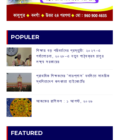
POPULER
শিক্ষায় বড় পরিবর্তনের প্রস্তুতি: ২০২৭-এ
পর্যালোচনা, ২০২৮-এ নতুন পাঠ্যক্রম চালুর
লক্ষ্য সরকারের
প্রাথমিক শিক্ষকদের ‘সারপ্লাস’ বদলিতে সাময়িক
স্থগিতাদেশ কলকাতা হাইকোর্টের
আজকের রাশিফল :‌ ‌‌১ আগস্ট, ২০২৬
FEATURED