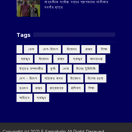
মাধ্যমিকে সর্বোচ্চ নম্বর প্রাপকদের তালিকায়
বনগাঁর ছাত্র
Tags
‌ খেলা
‌ দেশ-বিদেশ
‌ বিনোদন
‌ রাজ্য
‌ শিক্ষা
‌ স্বাস্থ্য
‌ বিনোদন
‌ রাজ্য
‌ স্বাস্থ্য
আবহাওয়া
উত্তর সম্পাদকীয়
কৃষি
খেলা
দিনের টুকিটাকি
দেশ - বিদেশ
পাঠকের কলম
বিনোদন
বিশেষ রচনা
ভ্রমন
রাজ্য
রান্নাবান্না
রাশিফল
শিক্ষা
সাহিত্য
স্বাস্থ্য
Copyright (c) 2021
E Samakalin
All Right Reseved