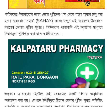
‌পর্যটকদের নিরাপত্তার জন্য জেলা পুলিশের পক্ষ থেকে নতুন অ্যাপ চালু করা
হল। শুক্রবার 'সহায়' (SAHAY) ‌নামের নতুন এই অ্যাপের উদ্বোধন
করলেন জেলার পুলিশ সুপার। পর্যটকদের পাশাপাশি এই অ্যাপের মাধ্যমে
নিরাপত্তা সুনিশ্চিত করা যাবে স্থানীয়দেরও।
শুক্রবার অযোধ্যার হিলটপে এই সংক্রান্ত একটি বিশেষ অনুষ্ঠানের
আয়োজন করা হয়। সেখানে উপস্থিত ছিলেন জেলার পুলিশ সুপার অভিজিৎ
ব্যানার্জি ও জেলাশাসক রজত নন্দা। এছাড়াও উপস্থিত ছিলেন বনদপ্তর