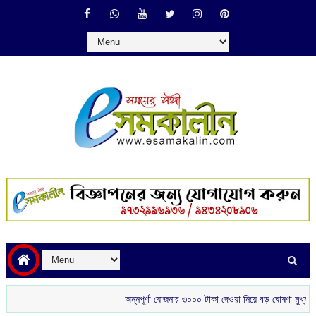
অন্নপূর্ণা যোজনার ৩০০০ টাকা দেওয়া নিয়ে বড় ঘোষণা মুখ্যমন্ত্রীর
শ