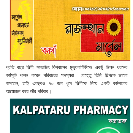
প্রতি বছর শিল্পী সমরজিৎ বিশ্বাসের মৃত্যুবার্ষিকীতে একটু ভিন্ন ধরনের
কর্মসূচি পালন করেন পরিবারের সদস্যরা। যেহেতু তিনি শিল্পকে ভালো
বাসতেন, তাই এবছরও ৭০ জন খুদে শিল্পীকে নিয়ে একটি কর্মশালার
আয়োজন করে তাঁর পরিবার।