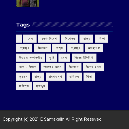
Tags
‌ খেলা
‌ দেশ-বিদেশ
‌ বিনোদন
‌ রাজ্য
‌ শিক্ষা
‌ স্বাস্থ্য
‌ বিনোদন
‌ রাজ্য
‌ স্বাস্থ্য
আবহাওয়া
উত্তর সম্পাদকীয়
কৃষি
খেলা
দিনের টুকিটাকি
দেশ - বিদেশ
পাঠকের কলম
বিনোদন
বিশেষ রচনা
ভ্রমন
রাজ্য
রান্নাবান্না
রাশিফল
শিক্ষা
সাহিত্য
স্বাস্থ্য
Copyright (c) 2021
E Samakalin
All Right Reseved