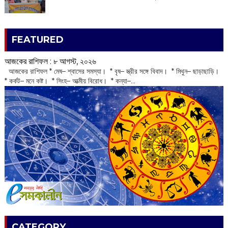
FEATURED
আজকের রাশিফল :‌ ‌‌৮ আগস্ট, ২০২৬
‌ আজকের রাশিফল * মেষ– শ্বাসের সমস্যা। * বৃষ– স্ত্রীর সঙ্গে বিবাদ। * মিথুন– ছাড়াছাড়ি।
* কর্কট– মনে কষ্ট। * সিংহ– আত্মীয় বিরোধ। * কন্যা–...
CATEGORY