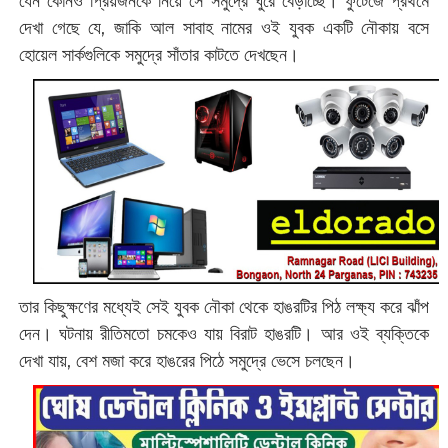
যেন কোনও প্রিয়জনকে নিয়ে সে সমুদ্রে ঘুরে বেড়াচ্ছে। ফুটেজে প্রথমে
দেখা গেছে যে, জাকি আল সাবাহ নামের ওই যুবক একটি নৌকায় বসে
হোয়েল সার্কগুলিকে সমুদ্রে সাঁতার কাটতে দেখছেন।
তার কিছুক্ষণের মধ্যেই সেই যুবক নৌকা থেকে হাঙরটির পিঠ লক্ষ্য করে ঝাঁপ
দেন। ঘটনায় রীতিমতো চমকেও যায় বিরাট হাঙরটি। আর ওই ব্যক্তিকে
দেখা যায়, বেশ মজা করে হাঙরের পিঠে সমুদ্রে ভেসে চলছেন।