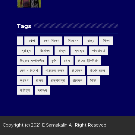
Tags
‌ খেলা
‌ দেশ-বিদেশ
‌ বিনোদন
‌ রাজ্য
‌ শিক্ষা
‌ স্বাস্থ্য
‌ বিনোদন
‌ রাজ্য
‌ স্বাস্থ্য
আবহাওয়া
উত্তর সম্পাদকীয়
কৃষি
খেলা
দিনের টুকিটাকি
দেশ - বিদেশ
পাঠকের কলম
বিনোদন
বিশেষ রচনা
ভ্রমন
রাজ্য
রান্নাবান্না
রাশিফল
শিক্ষা
সাহিত্য
স্বাস্থ্য
Copyright (c) 2021
E Samakalin
All Right Reseved