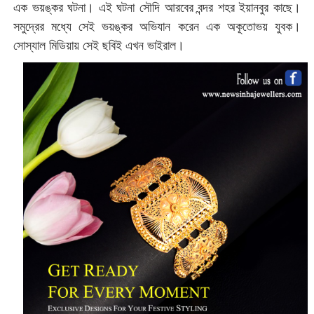
এক ভয়ঙ্কর ঘটনা। এই ঘটনা সৌদি আরবের বন্দর শহর ইয়ানবুর কাছে।
সমুদ্রের মধ্যে সেই ভয়ঙ্কর অভিযান করেন এক অকূতোভয় যুবক।
সোস্যাল মিডিয়ায় সেই ছবিই এখন ভাইরাল।