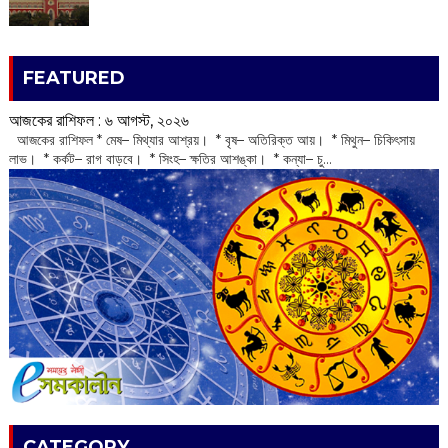
FEATURED
আজকের রাশিফল :‌ ‌‌৬ আগস্ট, ২০২৬
‌ আজকের রাশিফল * মেষ– মিথ্যার আশ্রয়। * বৃষ– অতিরিক্ত আয়। * মিথুন– চিকিৎসায়
লাভ। * কর্কট– রাগ বাড়বে। * সিংহ– ক্ষতির আশঙ্কা। * কন্যা– চু...
CATEGORY