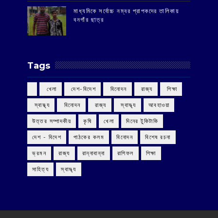
মাধ্যমিকে সর্বোচ্চ নম্বর প্রাপকদের তালিকায়
বনগাঁর ছাত্র
Tags
‌ খেলা
‌ দেশ-বিদেশ
‌ বিনোদন
‌ রাজ্য
‌ শিক্ষা
‌ স্বাস্থ্য
‌ বিনোদন
‌ রাজ্য
‌ স্বাস্থ্য
আবহাওয়া
উত্তর সম্পাদকীয়
কৃষি
খেলা
দিনের টুকিটাকি
দেশ - বিদেশ
পাঠকের কলম
বিনোদন
বিশেষ রচনা
ভ্রমন
রাজ্য
রান্নাবান্না
রাশিফল
শিক্ষা
সাহিত্য
স্বাস্থ্য