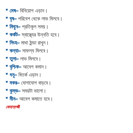
* মেষ–
বিনিয়োগ এড়ান।
* বৃষ–
পরিবেশ থেকে লাভ মিলবে।
* মিথুন–
প্রতিকূল সময়।
* কর্কট–
স্বাস্থ্যের উন্নতি হবে।
* সিংহ–
মাথা ঠান্ডা রাখুন।
* কন্যা–
সাফল্য মিলবে।
* তুলা–
লাভ মিলবে।
* বৃশ্চিক–
আবেগ কমান।
* ধনু–
বিতর্ক এড়ান।
* মকর–
যোগাযোগ বাড়বে।‌
* কুম্ভ–
সময়টা ভালো।
* মীন–
আবেগ কমাতে হবে।
‌মোহান্তজী‌‌‌‌‌‌‌‌‌‌‌‌‌‌‌‌‌