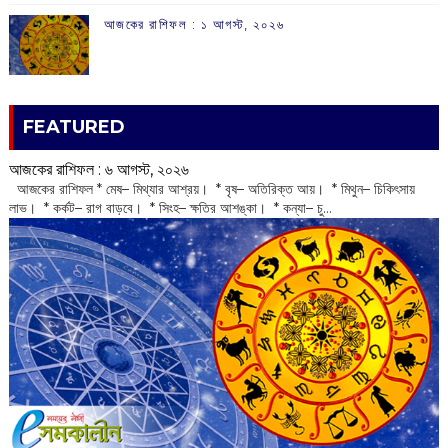
আজকের রাশিফল :‌ ‌‌১ আগস্ট, ২০২৬
FEATURED
আজকের রাশিফল :‌ ‌‌৬ আগস্ট, ২০২৬
‌ আজকের রাশিফল * মেষ– মিথ্যার আশ্রয়। * বৃষ– অতিরিক্ত আয়। * মিথুন– চিকিৎসায়
লাভ। * কর্কট– রাগ বাড়বে। * সিংহ– ক্ষতির আশঙ্কা। * কন্যা– চু...