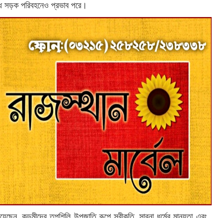
বরোধে সড়ক পরিবহনেও প্রভাব পরে।
ছেন, কুড়মীদের তপশিলি উপজাতি রূপে স্বীকৃতি, সারনা ধর্মের মান্যতা এবং