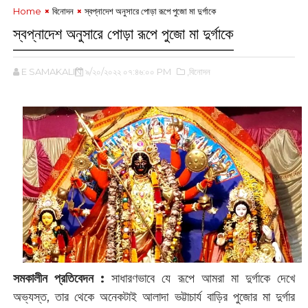
Home
বিনোদন
স্বপ্নাদেশ অনুসারে‌ পোড়া রূপে পুজো মা দুর্গাকে
স্বপ্নাদেশ অনুসারে‌ পোড়া রূপে পুজো মা দুর্গাকে
E SAMAKALIN
৯/২০/২০২২ ০৭:৪৬:০০ PM
,বিনোদন
সমকালীন প্রতিবেদন :
সাধারণভাবে যে রূপে আমরা মা দুর্গাকে দেখে
অভ্যস্ত, তার থেকে অনেকটাই আলাদা ভট্টাচার্য বাড়ির পুজোর মা দুর্গার