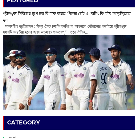
FEATURED
শ্রীলঙ্কা সিরিজের মুখে মহা বিপাকে ভারত: গিলের চোট ও বোলিং বিপর্যয়ে অস্বস্তিতে
দল
‌ সমকালীন প্রতিবেদন : বিশ্ব টেস্ট চ্যাম্পিয়নশিপের ফাইনালে পৌঁছানোর লড়াইয়ে শ্রীলঙ্কা
সফরটি ভারতীয় দলের জন্য অত্যন্ত গুরুত্বপূর্ণ। তবে ঐতিহ...
CATEGORY
খেলা