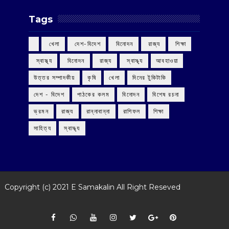
Tags
‌ খেলা
‌ দেশ-বিদেশ
‌ বিনোদন
‌ রাজ্য
‌ শিক্ষা
‌ স্বাস্থ্য
‌ বিনোদন
‌ রাজ্য
‌ স্বাস্থ্য
আবহাওয়া
উত্তর সম্পাদকীয়
কৃষি
খেলা
দিনের টুকিটাকি
দেশ - বিদেশ
পাঠকের কলম
বিনোদন
বিশেষ রচনা
ভ্রমন
রাজ্য
রান্নাবান্না
রাশিফল
শিক্ষা
সাহিত্য
স্বাস্থ্য
Copyright (c) 2021
E Samakalin
All Right Reseved