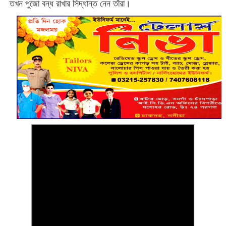
তখন পুজো বন্ধ রাখার সিদ্ধান্ত নেন তাঁরা।