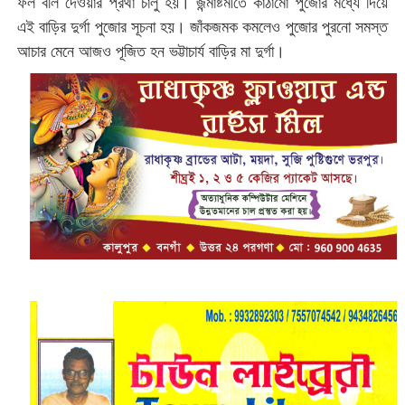
ফল বলি দেওয়ার প্রথা চালু হয়। জন্মাষ্টমীতে কাঠামো পুজোর মধ্যে দিয়ে
এই বাড়ির দুর্গা পুজোর সূচনা হয়। জাঁকজমক কমলেও পুজোর পুরনো সমস্ত
আচার মেনে আজও পূজিত হন ভট্টাচার্য বাড়ির মা দুর্গা।