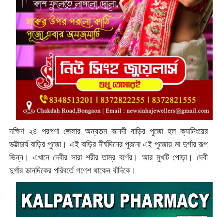
দক্ষিণ ২৪ পরগণা জেলার অন্যতম বনেদী বাড়ির পুজো হল ক্যানিংয়ের
ভট্টাচার্য বাড়ির পুজো। এই বাড়ির দীর্ঘদিনের পুরনো এই পুজোয় মা দুর্গার রূপ
ভিন্ন। এখানে দেবীর সারা শরীর তাম্র বর্ণের। আর মুখটি পোড়া। দেবী
দুর্গার ডানদিকের পরিবর্তে গণেশ থাকেন বাঁদিকে।