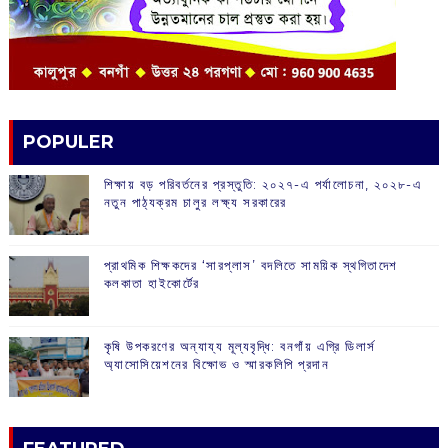
POPULER
শিক্ষায় বড় পরিবর্তনের প্রস্তুতি: ২০২৭-এ পর্যালোচনা, ২০২৮-এ
নতুন পাঠ্যক্রম চালুর লক্ষ্য সরকারের
প্রাথমিক শিক্ষকদের ‘সারপ্লাস’ বদলিতে সাময়িক স্থগিতাদেশ
কলকাতা হাইকোর্টের
কৃষি উপকরণের অন্যায্য মূল্যবৃদ্ধি: বনগাঁয় এগ্রি ডিলার্স
অ্যাসোসিয়েশনের বিক্ষোভ ও স্মারকলিপি প্রদান