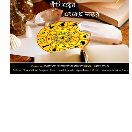
‌‌‌‌‌‌‌‌‌‌‌‌‌‌‌‌‌‌‌‌‌‌‌‌‌‌‌‌‌ ‌‌‌‌‌‌‌‌‌‌‌‌‌‌‌‌‌‌‌‌‌‌‌‌‌‌‌‌‌‌‌‌‌‌‌‌‌‌‌‌‌‌‌‌‌‌‌‌‌‌‌‌‌‌‌‌‌‌‌‌‌‌‌‌‌‌‌‌‌‌‌‌‌‌‌‌‌‌‌‌‌‌‌‌‌‌‌‌‌‌‌‌‌‌‌‌‌‌‌‌‌‌‌‌‌‌‌‌‌‌‌‌‌‌‌‌‌‌‌‌‌‌‌‌‌‌‌‌‌‌‌‌‌‌‌‌‌‌‌‌‌‌‌‌‌‌‌‌‌‌‌‌‌‌‌‌‌‌‌‌‌‌‌‌‌‌‌‌‌‌‌‌‌‌‌‌‌‌‌‌‌‌‌‌‌‌‌‌‌‌‌‌‌‌‌‌‌‌‌‌‌‌‌‌‌‌‌‌‌‌‌‌‌‌‌‌‌‌‌‌‌‌‌‌‌‌‌‌‌‌‌‌‌‌‌‌‌‌‌‌‌‌‌‌‌‌‌‌‌‌‌‌‌‌‌‌‌‌‌‌‌‌‌‌‌‌‌‌‌‌‌‌‌‌‌‌‌‌‌‌‌‌‌‌‌‌‌‌‌‌‌‌‌‌‌‌‌‌‌‌‌‌‌‌‌‌‌‌‌‌‌‌‌‌‌‌‌‌‌‌‌‌‌‌‌‌‌‌‌‌‌‌‌‌‌‌‌‌‌‌‌‌‌‌