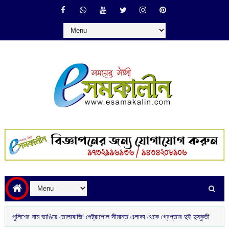
পুলিশের নাম ভাঙিয়ে তোলাবাজি! পেট্রাপোল সীমান্ত এলাকা থেকে গ্রেপ্তার দুই দুষ্কৃতী
টিভি দ