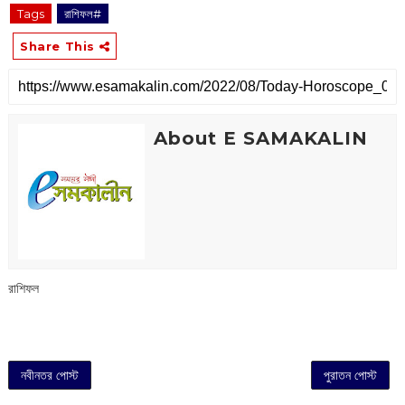
Tags
রাশিফল#
Share This
About E SAMAKALIN
রাশিফল
নবীনতর পোস্ট
পুরাতন পোস্ট