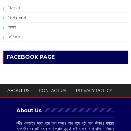
বিনোদন
বিশেষ রচনা
রাজ্য
রাশিফল
FACEBOOK PAGE
ABOUT US
CONTACT US
PRIVACY POLICY
About Us
নদীর স্রোতের মতো বয়ে চলে সময়। তার সঙ্গে ছুটে চলে জীবন। সময়ের
সঙ্গে জীবনের এই চলার পথে প্রতি মুহূর্তে ঘটে চলেছে নানা ঘটনা। জিজ্ঞাসু