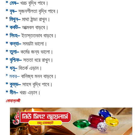
* মেষ–
খরচ বৃদ্ধি পাবে।
* বৃষ–
সৃজনশীলতা বৃদ্ধি পাবে।
*
মিথুন–
মাথা ঠান্ডা রাখুন।
* কর্কট–
আত্মবল বাড়বে।
* সিংহ–
ইতস্ততভাব বাড়বে।
* কন্যা–
সময়টা ভালো।
* তুলা–
কর্মের জন্য ভালো।
* বৃশ্চিক–
সততা ধরে রাখুন।
* ধনু–
বিতর্ক এড়ান।
* মকর–
বানিজ্য মনন বাড়বে।‌
* কুম্ভ–
সাহস বৃদ্ধি পাবে।
* মীন–
খরচ এড়ান।
‌মোহান্তজী‌‌‌‌‌‌‌‌‌‌‌‌‌‌‌‌‌