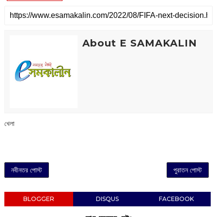
About E SAMAKALIN
খেলা
নবীনতর পোস্ট
পুরাতন পোস্ট
BLOGGER
DISQUS
FACEBOOK