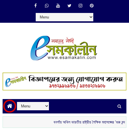
বনগাঁয় অখিল ভারতীয় রাষ্ট্রীয় শৈক্ষিক মহাসঙ্ঘের ‘গুরু বন্দন’
রাতে বা