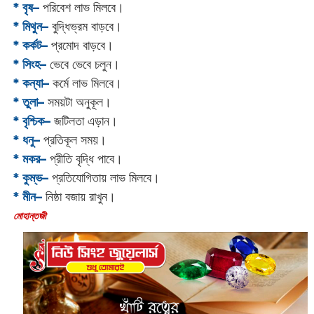
* বৃষ–
পরিবেশ লাভ মিলবে।
* মিথুন–
বুদ্ধিভ্রম বাড়বে।
* কর্কট–
প্রমোদ বাড়বে।
* সিংহ–
ভেবে ভেবে চলুন।
* কন্যা–
কর্মে লাভ মিলবে।
* তুলা–
সময়টা অনুকূল।
* বৃশ্চিক–
জটিলতা এড়ান।
* ধনু–
প্রতিকূল সময়।
* মকর–
প্রীতি বৃদ্ধি পাবে।‌
* কুম্ভ–
প্রতিযোগিতায় লাভ মিলবে।
* মীন–
নিষ্ঠা বজায় রাখুন।
‌মোহান্তজী‌‌‌‌‌‌‌‌‌‌‌‌‌‌‌‌‌