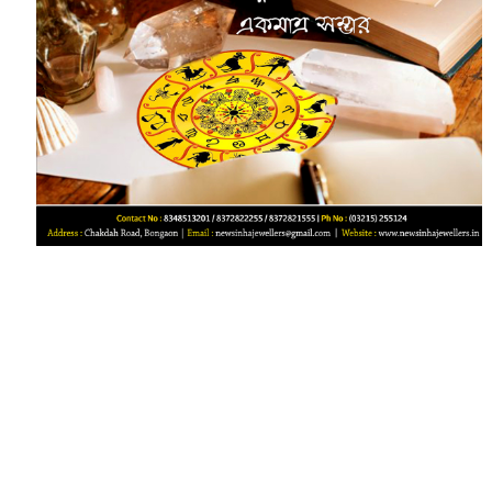
‌‌‌‌‌‌‌‌‌‌‌‌‌‌‌‌‌‌‌‌‌‌‌‌‌‌‌‌‌ ‌‌‌‌‌‌‌‌‌‌‌‌‌‌‌‌‌‌‌‌‌‌‌‌‌‌‌‌‌‌‌‌‌‌‌‌‌‌‌‌‌‌‌‌‌‌‌‌‌‌‌‌‌‌‌‌‌‌‌‌‌‌‌‌‌‌‌‌‌‌‌‌‌‌‌‌‌‌‌‌‌‌‌‌‌‌‌‌‌‌‌‌‌‌‌‌‌‌‌‌‌‌‌‌‌‌‌‌‌‌‌‌‌‌‌‌‌‌‌‌‌‌‌‌‌‌‌‌‌‌‌‌‌‌‌‌‌‌‌‌‌‌‌‌‌‌‌‌‌‌‌‌‌‌‌‌‌‌‌‌‌‌‌‌‌‌‌‌‌‌‌‌‌‌‌‌‌‌‌‌‌‌‌‌‌‌‌‌‌‌‌‌‌‌‌‌‌‌‌‌‌‌‌‌‌‌‌‌‌‌‌‌‌‌‌‌‌‌‌‌‌‌‌‌‌‌‌‌‌‌‌‌‌‌‌‌‌‌‌‌‌‌‌‌‌‌‌‌‌‌‌‌‌‌‌‌‌‌‌‌‌‌‌‌‌‌‌‌‌‌‌‌‌‌‌‌‌‌‌‌‌‌‌‌‌‌‌‌‌‌‌‌‌‌‌‌‌‌‌‌‌‌‌‌‌‌‌‌‌‌‌‌‌‌‌‌‌‌‌‌‌‌‌‌‌‌‌‌‌‌‌‌‌‌‌‌‌‌‌‌‌‌‌‌‌