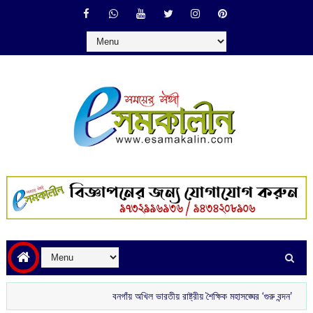
বনগাঁয় অখিল ভারতীয় রাষ্ট্রীয় শৈক্ষিক মহাসঙ্ঘের ‘গুরু বন্দন’
রাতে ব