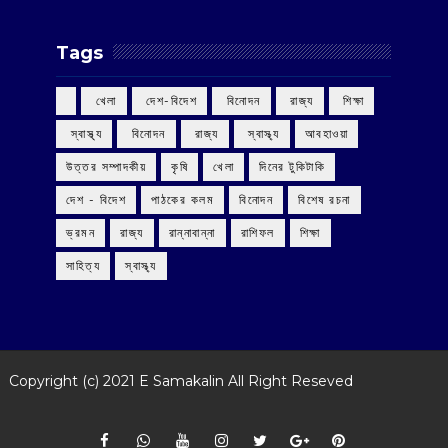
Tags
‌ খেলা
‌ দেশ-বিদেশ
‌ বিনোদন
‌ রাজ্য
‌ শিক্ষা
‌ স্বাস্থ্য
‌ বিনোদন
‌ রাজ্য
‌ স্বাস্থ্য
আবহাওয়া
উত্তর সম্পাদকীয়
কৃষি
খেলা
দিনের টুকিটাকি
দেশ - বিদেশ
পাঠকের কলম
বিনোদন
বিশেষ রচনা
ভ্রমন
রাজ্য
রান্নাবান্না
রাশিফল
শিক্ষা
সাহিত্য
স্বাস্থ্য
Copyright (c) 2021
E Samakalin
All Right Reseved