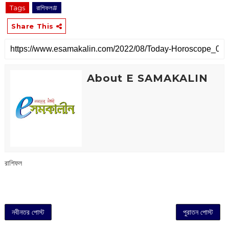
Tags
রাশিফল#
Share This
About E SAMAKALIN
রাশিফল
নবীনতর পোস্ট
পুরাতন পোস্ট