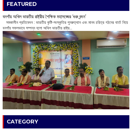
FEATURED
বনগাঁয় অখিল ভারতীয় রাষ্ট্রীয় শৈক্ষিক মহাসঙ্ঘের ‘গুরু বন্দন’
​ সমকালীন প্রতিবেদন : ভারতীয় কৃষ্টি-সংস্কৃতির পুনরুত্থান এবং মানব চরিত্র গঠনের বার্তা নিয়ে
বনগাঁয় সফলভাবে সম্পন্ন হলো অখিল ভারতীয় রাষ্ট্র...
CATEGORY