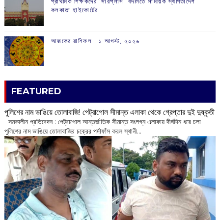
প্রাথমিক শিক্ষকদের ‘সারপ্লাস’ বদলিতে সাময়িক স্থগিতাদেশ
কলকাতা হাইকোর্টের
আজকের রাশিফল :‌ ‌‌১ আগস্ট, ২০২৬
FEATURED
পুলিশের নাম ভাঙিয়ে তোলাবাজি! পেট্রাপোল সীমান্ত এলাকা থেকে গ্রেপ্তার দুই দুষ্কৃতী
সমকালীন প্রতিবেদন : পেট্রাপোল আন্তর্জাতিক সীমান্ত সংলগ্ন এলাকায় দীর্ঘদিন ধরে চলা
পুলিশের নাম ভাঙিয়ে তোলাবাজির চক্রের পর্দাফাঁস করল স্থানী...