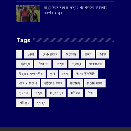
মাধ্যমিকে সর্বোচ্চ নম্বর প্রাপকদের তালিকায়
বনগাঁর ছাত্র
Tags
‌ খেলা
‌ দেশ-বিদেশ
‌ বিনোদন
‌ রাজ্য
‌ শিক্ষা
‌ স্বাস্থ্য
‌ বিনোদন
‌ রাজ্য
‌ স্বাস্থ্য
আবহাওয়া
উত্তর সম্পাদকীয়
কৃষি
খেলা
দিনের টুকিটাকি
দেশ - বিদেশ
পাঠকের কলম
বিনোদন
বিশেষ রচনা
ভ্রমন
রাজ্য
রান্নাবান্না
রাশিফল
শিক্ষা
সাহিত্য
স্বাস্থ্য