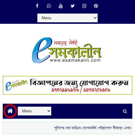
পুলিশের নাম ভাঙিয়ে তোলাবাজি! পেট্রাপোল সীমান্ত এলাকা থেকে গ্রেপ্তার