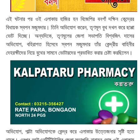
এই ঘটনার পর ওই এলাকায় হাজির হন বিজেপির বনগাঁ দক্ষিন কেন্দ্রের
বিধায়ক স্বপন মজুমদার। তিনি অভিযোগ করেন, তৃণমূল বুথ দখল করে ছাপ্পা
ভোট দিচ্ছে। অন্যদিকে, তৃণমূলের জেলা সভাপতি বিশ্বজিৎ দাসের
অভিযোগ, বহিরাগত হিসেবে স্বপন মজুমদার তাঁর কেন্দ্রীয় বাহিনীর
দেহরক্ষীদের নিয়ে বুথের সামনে ভোটারদের প্রভাবিত করার চেষ্টা করছিলেন।
অভিযোগ, পাল্টা অভিযোগকে কেন্দ্র করে এলাকায় উত্তেজনার সৃষ্টি হতে