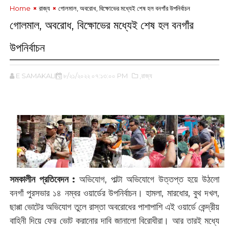
Home
রাজ্য
গোলমাল, অবরোধ, বিক্ষোভের মধ্যেই শেষ হল বনগাঁর উপনির্বাচন
গোলমাল, অবরোধ, বিক্ষোভের মধ্যেই শেষ হল বনগাঁর
উপনির্বাচন
E SAMAKALIN
৮/২১/২০২২ ০৭:১৩:০০ PM
,রাজ্য
‌
সমকালীন প্রতিবেদন :
‌অভিযোগ, পাল্টা অভিযোগে উত্তপ্ত হয়ে উঠলো
বনগাঁ পুরসভার ১৪ নম্বর ওয়ার্ডের উপনির্বাচন। হামলা, মারধোর, বুথ দখল,
ছাপ্পা ভোটের অভিযোগ তুলে রাস্তা অবরোধের পাশাপাশি এই ওয়ার্ডে কেন্দ্রীয়
বাহিনী দিয়ে ফের ভোট করানোর দাবি জানালো বিরোধীরা। আর তারই মধ্যে