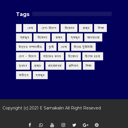
Tags
‌ খেলা
‌ দেশ-বিদেশ
‌ বিনোদন
‌ রাজ্য
‌ শিক্ষা
‌ স্বাস্থ্য
‌ বিনোদন
‌ রাজ্য
‌ স্বাস্থ্য
আবহাওয়া
উত্তর সম্পাদকীয়
কৃষি
খেলা
দিনের টুকিটাকি
দেশ - বিদেশ
পাঠকের কলম
বিনোদন
বিশেষ রচনা
ভ্রমন
রাজ্য
রান্নাবান্না
রাশিফল
শিক্ষা
সাহিত্য
স্বাস্থ্য
Copyright (c) 2021
E Samakalin
All Right Reseved