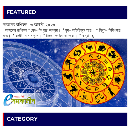
FEATURED
আজকের রাশিফল :‌ ‌‌৬ আগস্ট, ২০২৬
‌ আজকের রাশিফল * মেষ– মিথ্যার আশ্রয়। * বৃষ– অতিরিক্ত আয়। * মিথুন– চিকিৎসায়
লাভ। * কর্কট– রাগ বাড়বে। * সিংহ– ক্ষতির আশঙ্কা। * কন্যা– চু...
CATEGORY