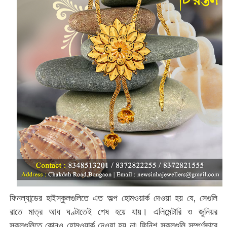
ফিনল্যান্ডের হাইস্কুলগুলিতে এত অল্প হোমওয়ার্ক দেওয়া হয় যে, সেগুলি
রাতে মাত্র আধ ঘণ্টাতেই শেষ হয়ে যায়। এলিমেন্টারি ও জুনিয়র
স্কুলগুলিতে কোনও হোমওয়ার্ক দেওয়া হয় না৷ ফিনিশ স্কুলগুলি সম্পূর্ণভাবে