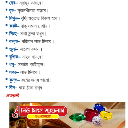
* মেষ–
স্বাস্থ্য ভাবাবে।
* বৃষ–
সৃজনশীলতা বাড়বে।
* মিথুন–
বুদ্ধিমত্তার বিকাশ হবে।
* কর্কট–
বাক্ সংযম দেখান।
* সিংহ–
মাথা ঠান্ডা রাখুন।
* কন্যা–
পরিবেশ লাভ মিলবে।
* তুলা–
আবেগ কমান।
* বৃশ্চিক–
সাহস বাড়বে।
* ধনু–
সময়টা প্রতিকূল।
* মকর–
লাভ মিলবে।‌
* কুম্ভ–
কর্মের জন্য ভালো।
* মীন–
মাথা ঠান্ডা রাখুন।
‌মোহান্তজী‌‌‌‌‌‌‌‌‌‌‌‌‌‌‌‌‌