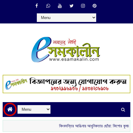
কিংবদন্তির আঙিনায় আধুনিকতার ছোঁয়া: কিশোর কুমারের ‘গৌরী ক