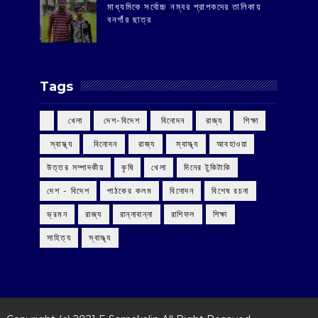
মাধ্যমিকে সর্বোচ্চ নম্বর প্রাপকদের তালিকায়
বনগাঁর ছাত্র
Tags
‌ খেলা
‌ দেশ-বিদেশ
‌ বিনোদন
‌ রাজ্য
‌ শিক্ষা
‌ স্বাস্থ্য
‌ বিনোদন
‌ রাজ্য
‌ স্বাস্থ্য
আবহাওয়া
উত্তর সম্পাদকীয়
কৃষি
খেলা
দিনের টুকিটাকি
দেশ - বিদেশ
পাঠকের কলম
বিনোদন
বিশেষ রচনা
ভ্রমন
রাজ্য
রান্নাবান্না
রাশিফল
শিক্ষা
সাহিত্য
স্বাস্থ্য