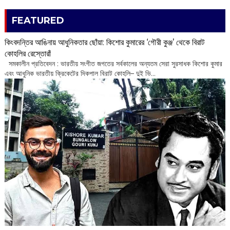
FEATURED
কিংবদন্তির আঙিনায় আধুনিকতার ছোঁয়া: কিশোর কুমারের ‘গৌরী কুঞ্জ’ থেকে বিরাট
কোহলির রেস্তোরাঁ
‌ সমকালীন প্রতিবেদন : ভারতীয় সংগীত জগতের সর্বকালের অন্যতম সেরা সুরসাধক কিশোর কুমার
এবং আধুনিক ভারতীয় ক্রিকেটের দিকপাল বিরাট কোহলি– ‌দুই ভি...