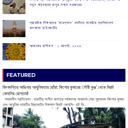
নতুন পাঠ্যক্রম চালুর লক্ষ্য সরকারের
প্রাথমিক শিক্ষকদের ‘সারপ্লাস’ বদলিতে সাময়িক স্থগিতাদেশ
কলকাতা হাইকোর্টের
আজকের রাশিফল :‌ ‌‌১ আগস্ট, ২০২৬
FEATURED
কিংবদন্তির আঙিনায় আধুনিকতার ছোঁয়া: কিশোর কুমারের ‘গৌরী কুঞ্জ’ থেকে বিরাট
কোহলির রেস্তোরাঁ
‌ সমকালীন প্রতিবেদন : ভারতীয় সংগীত জগতের সর্বকালের অন্যতম সেরা সুরসাধক কিশোর কুমার
এবং আধুনিক ভারতীয় ক্রিকেটের দিকপাল বিরাট কোহলি– ‌দুই ভি...