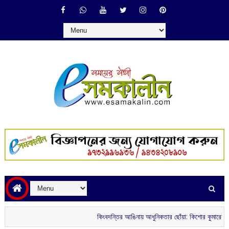
কিংবদন্তির আঙিনায় আধুনিকতার ছোঁয়া: কিশোর কুমারের ‘গৌরী কুঞ্জ’