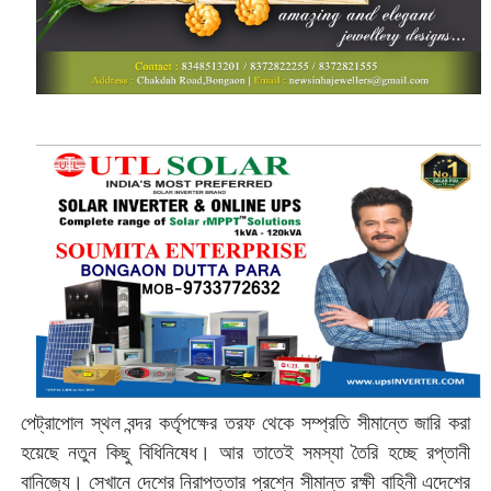
পেট্রাপোল স্থল বন্দর কর্তৃপক্ষের তরফ থেকে সম্প্রতি সীমান্তে জারি করা
হয়েছে নতুন কিছু বিধিনিষেধ। আর তাতেই সমস্যা তৈরি হচ্ছে রপ্তানী
বানিজ্যে। সেখানে দেশের নিরাপত্তার প্রশ্নে সীমান্ত রক্ষী বাহিনী এদেশের