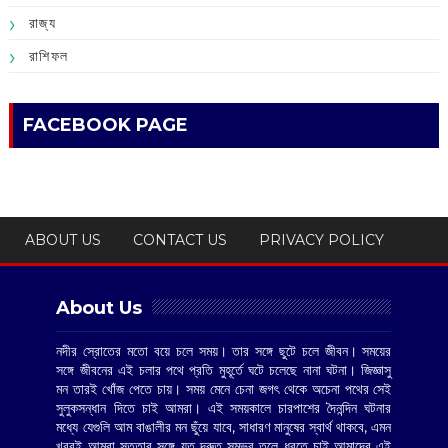
রাজ্য
রাশিফল
FACEBOOK PAGE
ABOUT US
CONTACT US
PRIVACY POLICY
About Us
নদীর স্রোতের মতো বয়ে চলে সময়। তার সঙ্গে ছুটে চলে জীবন। সময়ের
সঙ্গে জীবনের এই চলার পথে প্রতি মুহূর্তে ঘটে চলেছে নানা ঘটনা। জিজ্ঞাসু
মন তারই খোঁজ পেতে চায়। সময় মেনে চেনা জগৎ থেকে অচেনা পথের সেই
সুলুকসন্ধান দিতে চাই আমরা। এই সময়কালে চারপাশের দৈনন্দিন ঘটনার
মধ্যে যেগুলি আম বাঙালীর মন ছুঁয়ে যাবে, সাধারণ মানুষের স্বার্থ থাকবে, এমন
খবরই আমরা সততার সঙ্গে যত দ্রুত সম্ভব তুলে ধরতে চাই আমাদের এই