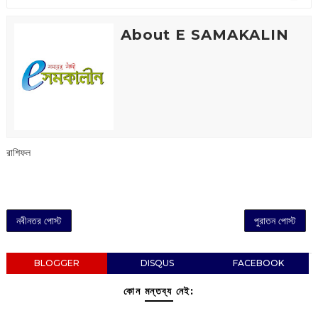
About E SAMAKALIN
রাশিফল
নবীনতর পোস্ট
পুরাতন পোস্ট
BLOGGER
DISQUS
FACEBOOK
কোন মন্তব্য নেই: