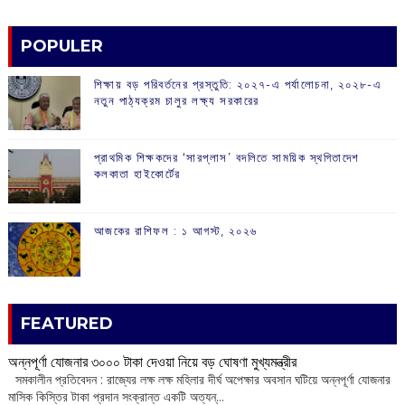
POPULER
শিক্ষায় বড় পরিবর্তনের প্রস্তুতি: ২০২৭-এ পর্যালোচনা, ২০২৮-এ
নতুন পাঠ্যক্রম চালুর লক্ষ্য সরকারের
প্রাথমিক শিক্ষকদের ‘সারপ্লাস’ বদলিতে সাময়িক স্থগিতাদেশ
কলকাতা হাইকোর্টের
আজকের রাশিফল :‌ ‌‌১ আগস্ট, ২০২৬
FEATURED
অন্নপূর্ণা যোজনার ৩০০০ টাকা দেওয়া নিয়ে বড় ঘোষণা মুখ্যমন্ত্রীর
সমকালীন প্রতিবেদন : রাজ্যের লক্ষ লক্ষ মহিলার দীর্ঘ অপেক্ষার অবসান ঘটিয়ে অন্নপূর্ণা যোজনার
মাসিক কিস্তির টাকা প্রদান সংক্রান্ত একটি অত্যন্...