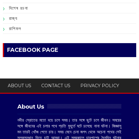
বিশেষ রচনা
রাজ্য
রাশিফল
FACEBOOK PAGE
ABOUT US
CONTACT US
PRIVACY POLICY
About Us
নদীর স্রোতের মতো বয়ে চলে সময়। তার সঙ্গে ছুটে চলে জীবন। সময়ের
সঙ্গে জীবনের এই চলার পথে প্রতি মুহূর্তে ঘটে চলেছে নানা ঘটনা। জিজ্ঞাসু
মন তারই খোঁজ পেতে চায়। সময় মেনে চেনা জগৎ থেকে অচেনা পথের সেই
সুলুকসন্ধান দিতে চাই আমরা। এই সময়কালে চারপাশের দৈনন্দিন ঘটনার