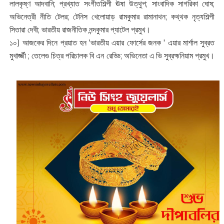
লালকৃষ্ণ আদবানি; প্রখ্যাত সংগীতশিল্পী ঊষা উত্থুপ; সাংবাদিক সাগরিকা ঘোষ;
অভিনেত্রী নীতি টেলর; টেনিস খেলোয়াড় রামকুমার রামানাথন; কথ্থক নৃত্যশিল্পী
সিতারা দেবী; ভারতীয় রাজনীতিক নন্দকুমার প্যাটেল প্রমুখ।
১০) আজকের দিনে প্রয়াত হন 'ভারতীয় এয়ার ফোর্সের জনক ' এয়ার মার্শাল সুব্রত
মুখার্জ্জী ; তেলেগু চিত্র পরিচালক বি এন রেড্ডি; অভিনেতা এ ভি সুব্রহ্মনিয়াম প্রমুখ।