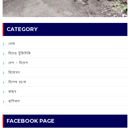
CATEGORY
খেলা
দিনের টুকিটাকি
দেশ - বিদেশ
বিনোদন
বিশেষ রচনা
রাজ্য
রাশিফল
FACEBOOK PAGE