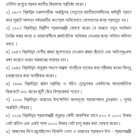
এইদিন রংপুরে প্রথম জাতীয় বিদ্যালয় প্রতিষ্ঠা করেন।
২) ১৯০৭ খ্রিস্টাব্দ চরমপন্থীরা অরবিন্দের নেতৃত্বে জাতীয়তাবাদীদের কর্মসূচী গ্রহণ
করে সুরাটে আসন্ন সর্বভারতীয় কংগ্রেস অধিবেশনে যোগদানের জন্য প্রস্তুত হন।
৩) ১৯২৭ খ্রিস্টাব্দে ব্রিটিশ প্রধানমন্ত্রী ঘোষণা করেন যে ভারতে নতুন সংবিধান
তৈরির করার জন্য ও ভারতবাসীকে রাজনৈতিক অধিকার দেওয়ার জন্য সাইমন কমিশন
বসবে ।
৪) ১৯৪৭ খ্রিস্টাব্দে দেশীয় রাজ্য জুনাগড়ের দেওয়ান রাজ্য বাঁচাতে এবং আইনশৃঙ্খলা
রক্ষা করেতে ভারত সরকারের সাহায্য চান।
৫) ১৯৪৮ খ্রিস্টাব্দে নাথুরাম গডসে মহাত্মা গান্ধীকে হত্যার কথা স্বীকার করেন কিন্তু
চক্রান্তের কথা অস্বীকার করেন।
৬) ১৯৯৯ খ্রিস্টাব্দে রাহুল দ্রাবিড় ও সচিন তেন্ডুলকর একদিনের আন্তর্জাতিক
ক্রিকেটে ৩৩১ রানের জুটি বেঁধে বিশ্বরেকর্ড গড়েন।
৭) ২০০৮ খ্রিস্টাব্দে ভারতের উৎক্ষেপিত মানবশূণ্য মহাকাশজান চন্দ্রযান ১ লুনার
অরবিটে পৌছায়।
৮) ২০১৬ খ্রিস্টাব্দে প্রধানমন্ত্রী নরেন্দ্র মোদী আকস্মিক ভাবে ৫০০ ও ১০০০ টাকার
নোট বাতিল এবং একই সঙ্গে ২০০০ টাকার নোট চালু করার কথা ঘোষণা করেন।
৯) আজকের দিনে জন্মেছিলেন বিজেপি নেতা ও ভারতের প্রাক্তন উপ - প্রধানমন্ত্রী