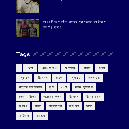
মাধ্যমিকে সর্বোচ্চ নম্বর প্রাপকদের তালিকায়
বনগাঁর ছাত্র
Tags
‌ খেলা
‌ দেশ-বিদেশ
‌ বিনোদন
‌ রাজ্য
‌ শিক্ষা
‌ স্বাস্থ্য
‌ বিনোদন
‌ রাজ্য
‌ স্বাস্থ্য
আবহাওয়া
উত্তর সম্পাদকীয়
কৃষি
খেলা
দিনের টুকিটাকি
দেশ - বিদেশ
পাঠকের কলম
বিনোদন
বিশেষ রচনা
ভ্রমন
রাজ্য
রান্নাবান্না
রাশিফল
শিক্ষা
সাহিত্য
স্বাস্থ্য