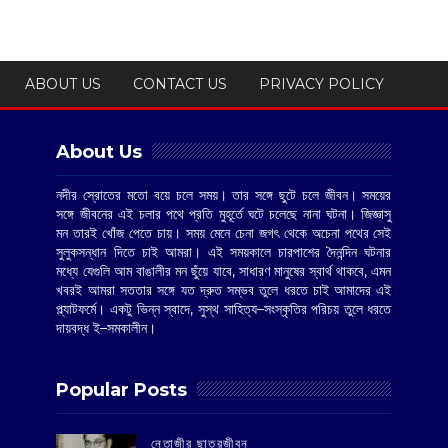
ABOUT US
CONTACT US
PRIVACY POLICY
About Us
নদীর স্রোতের মতো বয়ে চলে সময়। তার সঙ্গে ছুটে চলে জীবন। সময়ের
সঙ্গে জীবনের এই চলার পথে প্রতি মুহূর্তে ঘটে চলেছে নানা ঘটনা। জিজ্ঞাসু
মন তারই খোঁজ পেতে চায়। সময় মেনে চেনা জগৎ থেকে অচেনা পথের সেই
সুলুকসন্ধান দিতে চাই আমরা। এই সময়কালে চারপাশের দৈনন্দিন ঘটনার
মধ্যে যেগুলি আম বাঙালীর মন ছুঁয়ে যাবে, সাধারণ মানুষের স্বার্থ থাকবে, এমন
খবরই আমরা সততার সঙ্গে যত দ্রুত সম্ভব তুলে ধরতে চাই আমাদের এই
প্ল্যাটফর্মে। একটু ভিন্ন স্বাদে, সুস্থ সাহিত্য–সংস্কৃতির পরিচয় তুলে ধরতে
দায়বদ্ধ ই–সমকালীন।
Popular Posts
‌নেতাজীর ছাত্রজীবন