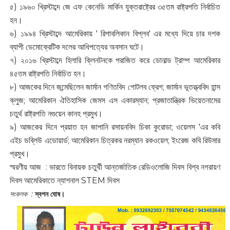
৫) ১৯৬০ খ্রিস্টাব্দে জে এফ কেনেডি মার্কিন যুক্তরাষ্ট্রের ৩৫তম রাষ্ট্রপতি নির্বাচিত
হন।
৬) ১৯৯৪ খ্রিস্টাব্দে আমেরিকায় ' রিপাবলিকান বিপ্লব' এর মধ্যে দিয়ে চার দশক
ব্যাপী ডেমোক্রেটিক দলের আধিপত্যের অবসান ঘটে।
৭) ২০১৬ খ্রিস্টাব্দে হিলারি ক্লিনটনকে পরাজিত করে ডোনাল্ড ট্রাম্প আমেরিকার
৪৫তম রাষ্ট্রপতি নির্বাচিত হন।
৮) আজকের দিনে জন্মেছিলেন জার্মান গণিতবিদ গোটলব ফ্রেগ; জার্মান ভূতত্ত্ববিদ হান্স
ক্লুজ; আমেরিকান ঐতিহাসিক জেমস এস একারম্যান; প্রজাতান্ত্রিক ভিয়েতনামের
চতুর্থ রাষ্ট্রপতি নগুয়েন কানহ প্রমুখ।
৯) আজকের দিনে প্রয়াত হন জাপানি রসায়নবিদ চিকা কুরোডা; ওয়েলস 'এর কবি
এইচ ডব্লিউ এডোয়ার্ড; আমেরিকান চিত্রকর নরম্যান রকওয়েল; ইংরেজ কবি রিউমার
প্রমুখ।
স্মরণীয় আজ : ভারতে বিনায়ক চতুর্থী আন্তর্জাতিক রেডিওলোজি দিবস বিশ্ব নগরায়ণ
দিবস আমেরিকাতে ন্যাশনাল STEM দিবস ‌
সংকলক :
স্বপন ঘোষ।