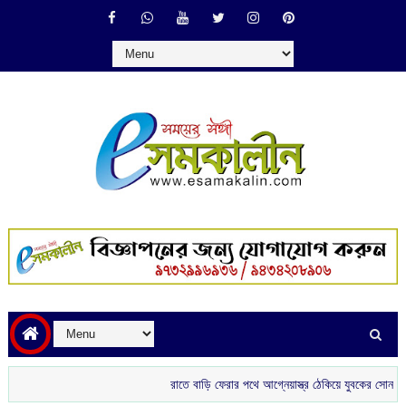
রাতে বাড়ি ফেরার পথে আগ্নেয়াস্ত্র ঠেকিয়ে যুবকের সোনার চেন ছিনত