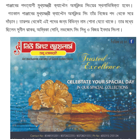
পাঞ্জাবের পদত্যাগী মুখ্যমন্ত্রী ক্যাপ্টেন অমরিন্দর সিংয়ের স্থলাভিষিক্ত হবেন।
গতকাল পাঞ্জাবের মুখ্যমন্ত্রী ক্যাপ্টেন অমরিন্দর সিং তাঁর নিজের পদ থেকে সরে
দাঁড়ান। তারপর থেকেই এই পদের জন্য বিভিন্ন নাম শোনা যেতে থাকে। তার মধ্যে
ছিলেন সুনীল ঝাকর, অম্বিকা সোনি, নভজোৎ সিং সিধু ও বিজয় ইনদার সিংলা।