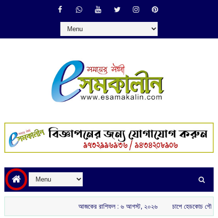
আজকের রাশিফল :‌ ‌‌৬ আগস্ট, ২০২৬
চাপে হেডকোচ গৌতম গম্ভীর: ইংল্যা