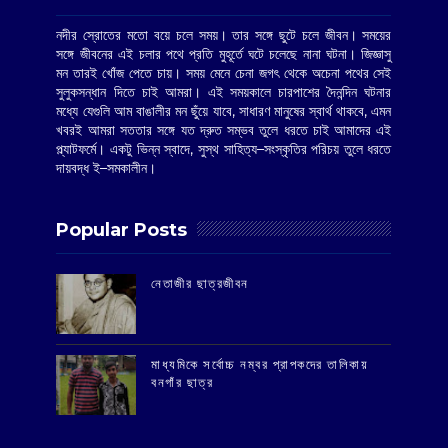
নদীর স্রোতের মতো বয়ে চলে সময়। তার সঙ্গে ছুটে চলে জীবন। সময়ের
সঙ্গে জীবনের এই চলার পথে প্রতি মুহূর্তে ঘটে চলেছে নানা ঘটনা। জিজ্ঞাসু
মন তারই খোঁজ পেতে চায়। সময় মেনে চেনা জগৎ থেকে অচেনা পথের সেই
সুলুকসন্ধান দিতে চাই আমরা। এই সময়কালে চারপাশের দৈনন্দিন ঘটনার
মধ্যে যেগুলি আম বাঙালীর মন ছুঁয়ে যাবে, সাধারণ মানুষের স্বার্থ থাকবে, এমন
খবরই আমরা সততার সঙ্গে যত দ্রুত সম্ভব তুলে ধরতে চাই আমাদের এই
প্ল্যাটফর্মে। একটু ভিন্ন স্বাদে, সুস্থ সাহিত্য–সংস্কৃতির পরিচয় তুলে ধরতে
দায়বদ্ধ ই–সমকালীন।
Popular Posts
‌নেতাজীর ছাত্রজীবন
মাধ্যমিকে সর্বোচ্চ নম্বর প্রাপকদের তালিকায়
বনগাঁর ছাত্র