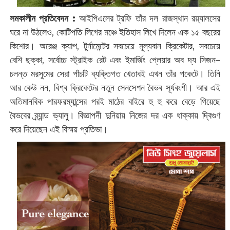
সমকালীন প্রতিবেদন :
আইপিএলের ট্রফি তাঁর দল রাজস্থান রয়্যালসের
ঘরে না উঠলেও, কোটিপতি লিগের মঞ্চে ইতিহাস লিখে দিলেন এক ১৫ বছরের
কিশোর। অরেঞ্জ ক্যাপ, টুর্নামেন্টের সবচেয়ে মূল্যবান ক্রিকেটার, সবচেয়ে
বেশি ছক্কা, সর্বোচ্চ স্ট্রাইক রেট এবং ইমার্জিং প্লেয়ার অব দ্য সিজন–
চলন্ত মরসুমের সেরা পাঁচটি ব্যক্তিগত খেতাবই এখন তাঁর পকেটে। তিনি
আর কেউ নন, বিশ্ব ক্রিকেটের নতুন সেনসেশন বৈভব সূর্যবংশী। আর এই
অতিমানবিক পারফরম্যান্সের পরই মাঠের বাইরে হু হু করে বেড়ে গিয়েছে
বৈভবের ব্র্যান্ড ভ্যালু। বিজ্ঞাপনী দুনিয়ায় নিজের দর এক ধাক্কায় দ্বিগুণ
করে দিয়েছেন এই বিস্ময় প্রতিভা।