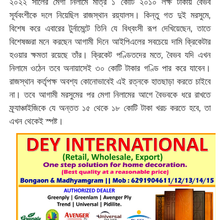
২০২২ সালের মেগা নিলামে মাত্র ১ কোটি ২০১০ লক্ষ টাকায় বৈভব
সূর্যবংশীকে দলে নিয়েছিল রাজস্থান রয়্যালস। কিন্তু গত দুই মরসুমে,
বিশেষ করে এবারের টুর্নামেন্টে তিনি যে বিধ্বংসী রূপ দেখিয়েছেন, তাতে
বিশেষজ্ঞরা মনে করছেন আগামী দিনে আইপিএলের সবচেয়ে দামি ক্রিকেটার
হওয়ার ক্ষমতা রয়েছে তাঁর। ক্রিকেট পণ্ডিতদের মতে, বৈভব যদি এখন
নিলামে ওঠেন তবে অনায়াসেই ৩০ কোটি টাকার গণ্ডি পার করে যাবেন।
রাজস্থান কর্তৃপক্ষ অবশ্য কোনোভাবেই এই রত্নকে হাতছাড়া করতে চাইবে
না। তবে আগামী মরসুমের পর মেগা নিলামের আগে বৈভবকে ধরে রাখতে
ফ্র্যাঞ্চাইজিকে যে অন্তত ১৫ থেকে ১৮ কোটি টাকা খরচ করতে হবে, তা
এখন থেকেই স্পষ্ট।