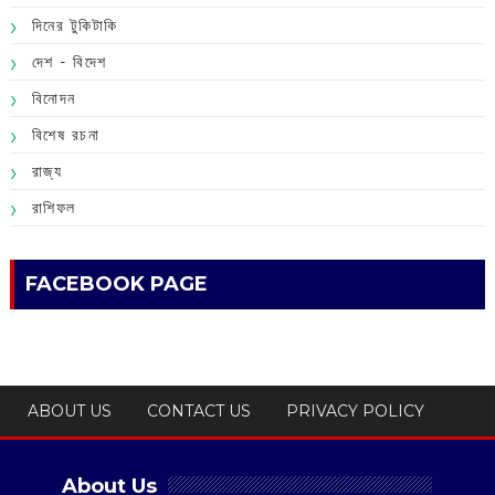
দিনের টুকিটাকি
দেশ - বিদেশ
বিনোদন
বিশেষ রচনা
রাজ্য
রাশিফল
FACEBOOK PAGE
ABOUT US
CONTACT US
PRIVACY POLICY
About Us