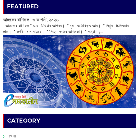
FEATURED
আজকের রাশিফল :‌ ‌‌৬ আগস্ট, ২০২৬
‌ আজকের রাশিফল * মেষ– মিথ্যার আশ্রয়। * বৃষ– অতিরিক্ত আয়। * মিথুন– চিকিৎসায়
লাভ। * কর্কট– রাগ বাড়বে। * সিংহ– ক্ষতির আশঙ্কা। * কন্যা– চু...
CATEGORY
খেলা