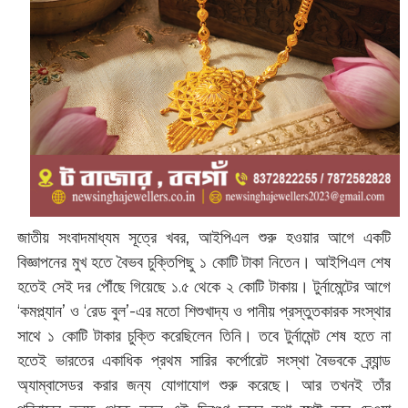
জাতীয় সংবাদমাধ্যম সূত্রে খবর, আইপিএল শুরু হওয়ার আগে একটি
বিজ্ঞাপনের মুখ হতে বৈভব চুক্তিপিছু ১ কোটি টাকা নিতেন। আইপিএল শেষ
হতেই সেই দর পৌঁছে গিয়েছে ১.৫ থেকে ২ কোটি টাকায়। টুর্নামেন্টের আগে
‘কমপ্ল্যান’ ও ‘রেড বুল’-এর মতো শিশুখাদ্য ও পানীয় প্রস্তুতকারক সংস্থার
সাথে ১ কোটি টাকার চুক্তি করেছিলেন তিনি। তবে টুর্নামেন্ট শেষ হতে না
হতেই ভারতের একাধিক প্রথম সারির কর্পোরেট সংস্থা বৈভবকে ব্র্যান্ড
অ্যাম্বাসেডর করার জন্য যোগাযোগ শুরু করেছে। আর তখনই তাঁর