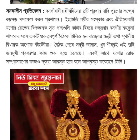
সমকালীন প্রতিবেদন :
বনগাঁবাসীর দীর্ঘদিনের দুটি প্রধান দাবি পূরণের লক্ষ্যে
বড়সড় পদক্ষেপ করল প্রশাসন। ইছামতি নদীর সংস্কার এবং ঐতিহ্যবাহী
যশোর রোডের বিপজ্জনক মৃত গাছগুলি কাটার বিষয়ে শুক্রবার বনগাঁর মহকুমা
শাসকের সঙ্গে একটি গুরুত্বপূর্ণ বৈঠকে মিলিত হন রাজ্যের মন্ত্রী তথা স্থানীয়
বিধায়ক অশোক কীর্তনীয়া। বৈঠক শেষে মন্ত্রী জানান, খুব শীঘ্রই এই দুটি
জনমুখী প্রকল্পের কাজ শুরু হতে চলেছে। একই সাথে যশোর রোড
সম্প্রসারণের কাজও দ্রুত আরম্ভ হবে বলে আশ্বস্ত করেছেন তিনি।