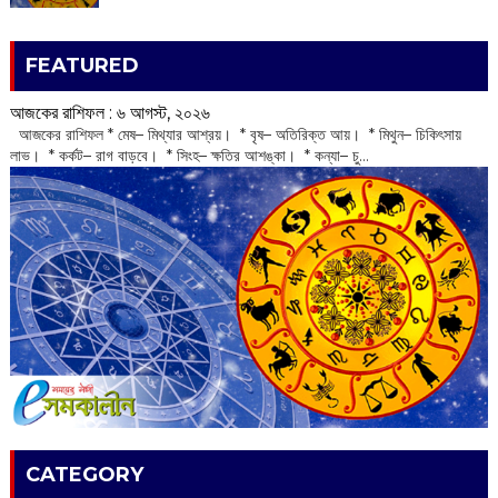
FEATURED
আজকের রাশিফল :‌ ‌‌৬ আগস্ট, ২০২৬
‌ আজকের রাশিফল * মেষ– মিথ্যার আশ্রয়। * বৃষ– অতিরিক্ত আয়। * মিথুন– চিকিৎসায়
লাভ। * কর্কট– রাগ বাড়বে। * সিংহ– ক্ষতির আশঙ্কা। * কন্যা– চু...
CATEGORY