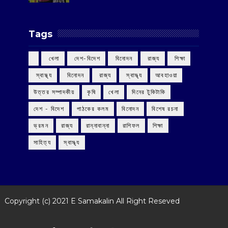
Tags
‌ খেলা
‌ দেশ-বিদেশ
‌ বিনোদন
‌ রাজ্য
‌ শিক্ষা
‌ স্বাস্থ্য
‌ বিনোদন
‌ রাজ্য
‌ স্বাস্থ্য
আবহাওয়া
উত্তর সম্পাদকীয়
কৃষি
খেলা
দিনের টুকিটাকি
দেশ - বিদেশ
পাঠকের কলম
বিনোদন
বিশেষ রচনা
ভ্রমন
রাজ্য
রান্নাবান্না
রাশিফল
শিক্ষা
সাহিত্য
স্বাস্থ্য
Copyright (c) 2021
E Samakalin
All Right Reseved