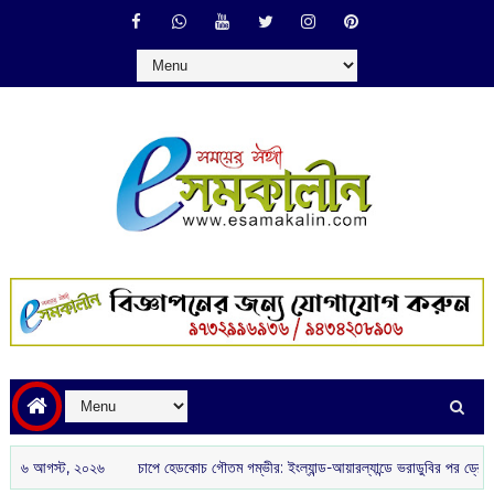
 আগস্ট, ২০২৬
চাপে হেডকোচ গৌতম গম্ভীর: ইংল্যান্ড-আয়ারল্যান্ডে ভরাডুবির পর ড্রেসিংরুমে ক্