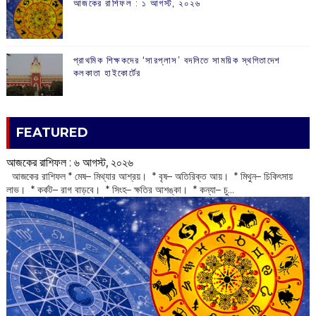
আজকের রাশিফল :‌ ‌‌১ আগস্ট, ২০২৬
প্রাথমিক শিক্ষকদের ‘সারপ্লাস’ বদলিতে সাময়িক স্থগিতাদেশ
কলকাতা হাইকোর্টের
FEATURED
আজকের রাশিফল :‌ ‌‌৬ আগস্ট, ২০২৬
‌ আজকের রাশিফল * মেষ– মিথ্যার আশ্রয়। * বৃষ– অতিরিক্ত আয়। * মিথুন– চিকিৎসায়
লাভ। * কর্কট– রাগ বাড়বে। * সিংহ– ক্ষতির আশঙ্কা। * কন্যা– চু...