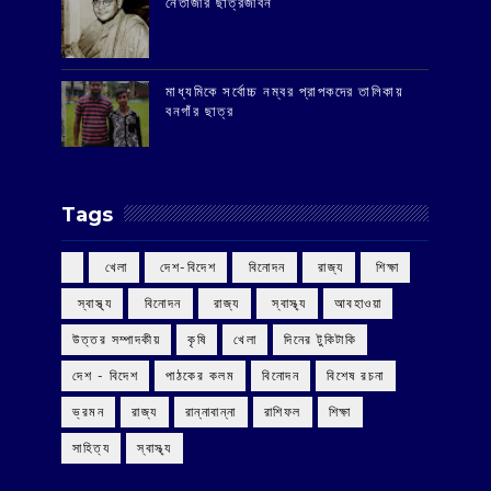
‌নেতাজীর ছাত্রজীবন
মাধ্যমিকে সর্বোচ্চ নম্বর প্রাপকদের তালিকায়
বনগাঁর ছাত্র
Tags
‌ খেলা
‌ দেশ-বিদেশ
‌ বিনোদন
‌ রাজ্য
‌ শিক্ষা
‌ স্বাস্থ্য
‌ বিনোদন
‌ রাজ্য
‌ স্বাস্থ্য
আবহাওয়া
উত্তর সম্পাদকীয়
কৃষি
খেলা
দিনের টুকিটাকি
দেশ - বিদেশ
পাঠকের কলম
বিনোদন
বিশেষ রচনা
ভ্রমন
রাজ্য
রান্নাবান্না
রাশিফল
শিক্ষা
সাহিত্য
স্বাস্থ্য