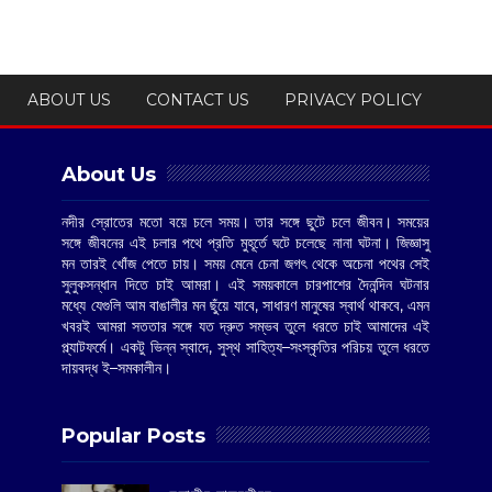
ABOUT US
CONTACT US
PRIVACY POLICY
About Us
নদীর স্রোতের মতো বয়ে চলে সময়। তার সঙ্গে ছুটে চলে জীবন। সময়ের
সঙ্গে জীবনের এই চলার পথে প্রতি মুহূর্তে ঘটে চলেছে নানা ঘটনা। জিজ্ঞাসু
মন তারই খোঁজ পেতে চায়। সময় মেনে চেনা জগৎ থেকে অচেনা পথের সেই
সুলুকসন্ধান দিতে চাই আমরা। এই সময়কালে চারপাশের দৈনন্দিন ঘটনার
মধ্যে যেগুলি আম বাঙালীর মন ছুঁয়ে যাবে, সাধারণ মানুষের স্বার্থ থাকবে, এমন
খবরই আমরা সততার সঙ্গে যত দ্রুত সম্ভব তুলে ধরতে চাই আমাদের এই
প্ল্যাটফর্মে। একটু ভিন্ন স্বাদে, সুস্থ সাহিত্য–সংস্কৃতির পরিচয় তুলে ধরতে
দায়বদ্ধ ই–সমকালীন।
Popular Posts