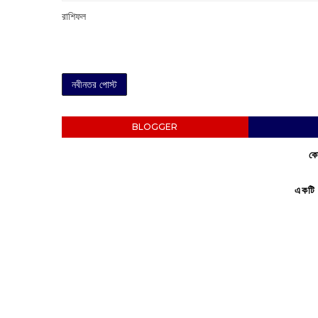
রাশিফল
নবীনতর পোস্ট
BLOGGER
কো
একটি 