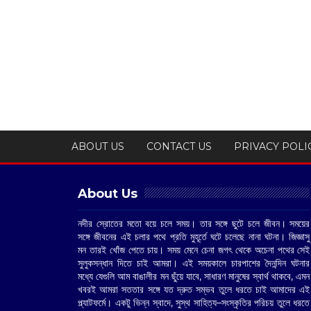
ABOUT US
CONTACT US
PRIVACY POLI
About Us
নদীর স্রোতের মতো বয়ে চলে সময়। তার সঙ্গে ছুটে চলে জীবন। সময়ের
সঙ্গে জীবনের এই চলার পথে প্রতি মুহূর্তে ঘটে চলেছে নানা ঘটনা। জিজ্ঞাসু
মন তারই খোঁজ পেতে চায়। সময় মেনে চেনা জগৎ থেকে অচেনা পথের সেই
সুলুকসন্ধান দিতে চাই আমরা। এই সময়কালে চারপাশের দৈনন্দিন ঘটনার
মধ্যে যেগুলি আম বাঙালীর মন ছুঁয়ে যাবে, সাধারণ মানুষের স্বার্থ থাকবে, এমন
খবরই আমরা সততার সঙ্গে যত দ্রুত সম্ভব তুলে ধরতে চাই আমাদের এই
প্ল্যাটফর্মে। একটু ভিন্ন স্বাদে, সুস্থ সাহিত্য–সংস্কৃতির পরিচয় তুলে ধরতে