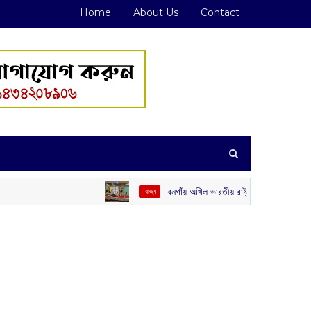
Home
About Us
Contact
বনগাঁয় অখিল ভারতীয় রাষ্ট্রীয় শৈক্ষিক মহাসঙ্ঘের ‘গুরু বন্দন’
‌ রাজ্য