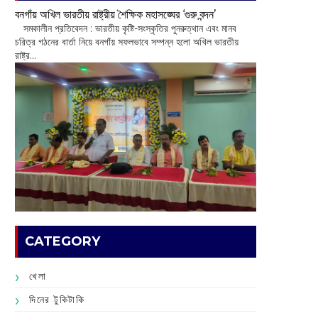
বনগাঁয় অখিল ভারতীয় রাষ্ট্রীয় শৈক্ষিক মহাসঙ্ঘের ‘গুরু বন্দন’
​ সমকালীন প্রতিবেদন : ভারতীয় কৃষ্টি-সংস্কৃতির পুনরুত্থান এবং মানব
চরিত্র গঠনের বার্তা নিয়ে বনগাঁয় সফলভাবে সম্পন্ন হলো অখিল ভারতীয়
রাষ্ট্র...
CATEGORY
খেলা
দিনের টুকিটাকি