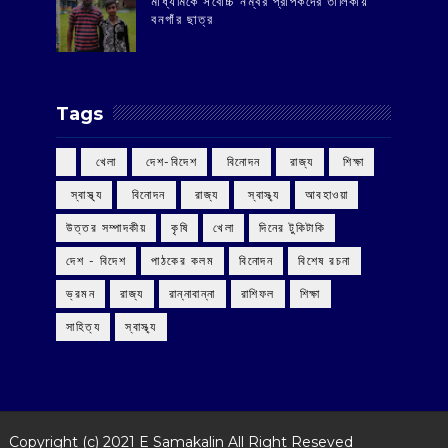
মাধ্যমিকে সর্বোচ্চ নম্বর প্রাপকদের তালিকায়
বনগাঁর ছাত্র
Tags
‌ খেলা
‌ দেশ-বিদেশ
‌ বিনোদন
‌ রাজ্য
‌ শিক্ষা
‌ স্বাস্থ্য
‌ বিনোদন
‌ রাজ্য
‌ স্বাস্থ্য
আবহাওয়া
উত্তর সম্পাদকীয়
কৃষি
খেলা
দিনের টুকিটাকি
দেশ - বিদেশ
পাঠকের কলম
বিনোদন
বিশেষ রচনা
ভ্রমন
রাজ্য
রান্নাবান্না
রাশিফল
শিক্ষা
সাহিত্য
স্বাস্থ্য
Copyright (c) 2021
E Samakalin
All Right Reseved