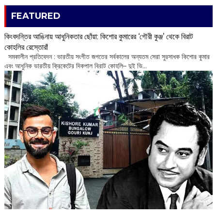
FEATURED
কিংবদন্তির আঙিনায় আধুনিকতার ছোঁয়া: কিশোর কুমারের ‘গৌরী কুঞ্জ’ থেকে বিরাট
কোহলির রেস্তোরাঁ
‌ সমকালীন প্রতিবেদন : ভারতীয় সংগীত জগতের সর্বকালের অন্যতম সেরা সুরসাধক কিশোর কুমার
এবং আধুনিক ভারতীয় ক্রিকেটের দিকপাল বিরাট কোহলি– ‌দুই ভি...