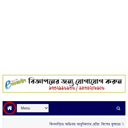
কিংবদন্তির আঙিনায় আধুনিকতার ছোঁয়া: কিশোর কুমারের ‘গৌরী কুঞ্জ’ থেক