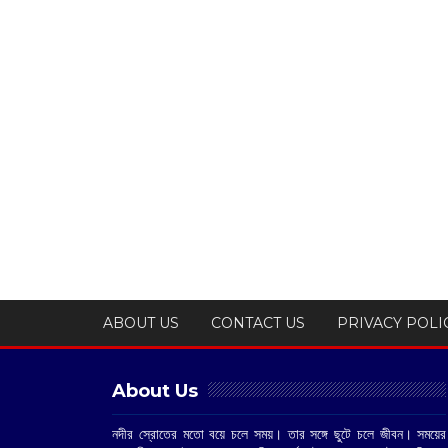
ABOUT US
CONTACT US
PRIVACY POLI
About Us
নদীর স্রোতের মতো বয়ে চলে সময়। তার সঙ্গে ছুটে চলে জীবন। সময়ের