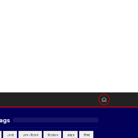
ags
‌ খেলা
‌ দেশ-বিদেশ
‌ বিনোদন
‌ রাজ্য
‌ শিক্ষা