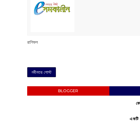
রাশিফল
নবীনতর পোস্ট
BLOGGER
কো
একটি 