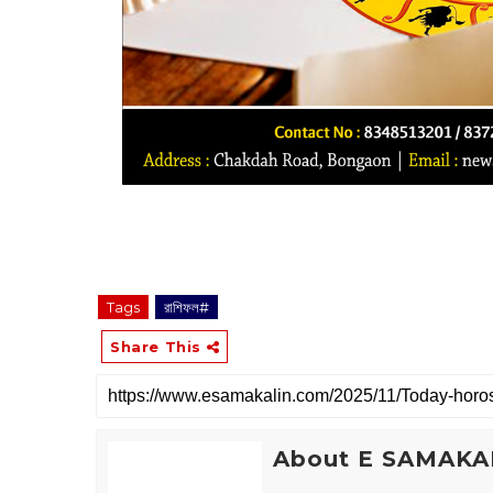
Tags
রাশিফল#
Share This
About E SAMAKA