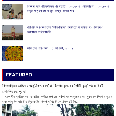
শিক্ষায় বড় পরিবর্তনের প্রস্তুতি: ২০২৭-এ পর্যালোচনা, ২০২৮-এ
নতুন পাঠ্যক্রম চালুর লক্ষ্য সরকারের
প্রাথমিক শিক্ষকদের ‘সারপ্লাস’ বদলিতে সাময়িক স্থগিতাদেশ
কলকাতা হাইকোর্টের
আজকের রাশিফল :‌ ‌‌১ আগস্ট, ২০২৬
FEATURED
কিংবদন্তির আঙিনায় আধুনিকতার ছোঁয়া: কিশোর কুমারের ‘গৌরী কুঞ্জ’ থেকে বিরাট
কোহলির রেস্তোরাঁ
‌ সমকালীন প্রতিবেদন : ভারতীয় সংগীত জগতের সর্বকালের অন্যতম সেরা সুরসাধক কিশোর কুমার
এবং আধুনিক ভারতীয় ক্রিকেটের দিকপাল বিরাট কোহলি– ‌দুই ভি...