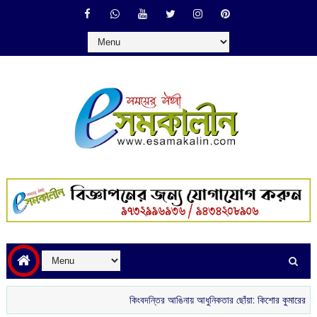
কিংবদন্তির আঙিনায় আধুনিকতার ছোঁয়া: কিশোর কুমারের ‘গৌরী কুঞ্জ’ থে