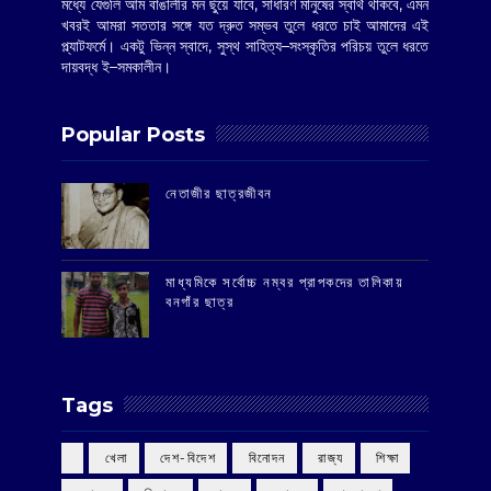
মধ্যে যেগুলি আম বাঙালীর মন ছুঁয়ে যাবে, সাধারণ মানুষের স্বার্থ থাকবে, এমন
খবরই আমরা সততার সঙ্গে যত দ্রুত সম্ভব তুলে ধরতে চাই আমাদের এই
প্ল্যাটফর্মে। একটু ভিন্ন স্বাদে, সুস্থ সাহিত্য–সংস্কৃতির পরিচয় তুলে ধরতে
দায়বদ্ধ ই–সমকালীন।
Popular Posts
‌নেতাজীর ছাত্রজীবন
মাধ্যমিকে সর্বোচ্চ নম্বর প্রাপকদের তালিকায়
বনগাঁর ছাত্র
Tags
‌ খেলা
‌ দেশ-বিদেশ
‌ বিনোদন
‌ রাজ্য
‌ শিক্ষা