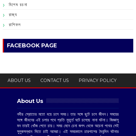
বিশেষ রচনা
রাজ্য
রাশিফল
FACEBOOK PAGE
ABOUT US
CONTACT US
PRIVACY POLICY
About Us
নদীর স্রোতের মতো বয়ে চলে সময়। তার সঙ্গে ছুটে চলে জীবন। সময়ের
সঙ্গে জীবনের এই চলার পথে প্রতি মুহূর্তে ঘটে চলেছে নানা ঘটনা। জিজ্ঞাসু
মন তারই খোঁজ পেতে চায়। সময় মেনে চেনা জগৎ থেকে অচেনা পথের সেই
সুলুকসন্ধান দিতে চাই আমরা। এই সময়কালে চারপাশের দৈনন্দিন ঘটনার