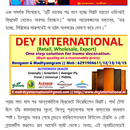
এক সমর্থক লিখেছেন, “দুটি ডাকের পর মনে হচ্ছে বিরাট হয়তো ওডিআই
ক্রিকেট থেকেও অবসর নিচ্ছেন।” আবার আরেকজনের বক্তব্য, “ভয়
হচ্ছে, সিরিজের মাঝপথেই না হঠাৎ অবসরের ঘোষণা করে দেন।”
প্রায় সাত মাস পর আন্তর্জাতিক ক্রিকেটে ফিরেছিলেন বিরাট। পার্থ টেস্ট
ছিল তাঁর কামব্যাকের সূচনা, কিন্তু প্রত্যাশার সঙ্গে বাস্তবের ব্যবধান
স্পষ্ট। ইংল্যান্ড সফর শেষে লন্ডনে ব্যক্তিগতভাবে ফিটনেস ট্রেনিং ও নেট
প্র্যাকটিস করলেও রান আসেনি ব্যাট থেকে। অথচ, এই অ্যাডিলেডেই