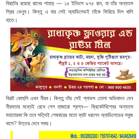
বিরাটের রয়েছে রানের পাহাড় — ১৫ ইনিংসে ৯৭৫ রান, যা তাঁর অন্যতম
প্রিয় ভেন্যু। কিন্তু এ বার সেই অ্যাডিলেডই তাঁকে ফিরিয়ে দিল খালি
হাতে।
বিরাট কোহলি এখন নীরব। কিন্তু তাঁর সেই গ্লাভস তোলা অভিবাদন যেন
নীরবতার মধ্যেই রেখে গেল হাজারো প্রশ্ন— ক্রিকেটবিশ্বের অন্যতম
মহাতারকা কি তবে সত্যিই শেষবারের মতো ব্যাট ধরলেন অ্যাডিলেডের সবুজ
ঘাসে? উত্তর দেবে সময়।