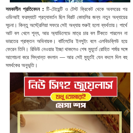
সমকালীন প্রতিবেদন :
টি-টোয়েন্টি ও টেস্ট ক্রিকেট থেকে অবসরের পর
ওডিআই ফরম্যাটে প্রত্যাবর্তন ছিল বিরাট কোহলির জন্য নতুন অধ্যায়ের
সূচনা। কিন্তু অস্ট্রেলিয়া সফরে সেই অধ্যায় শুরুই হলো ব্যর্থতায়। পার্থে
আট বল খেলে শূন্য, আর অ্যাডিলেডে মাত্র চার বল টিকতে পারলেন না
ভারতের প্রাক্তন অধিনায়ক। বার্টলেটের ইনসুইং বলে এলবিডব্লিউ হয়ে
ফেরেন তিনি। রিভিউ নেওয়ার ইচ্ছা থাকলেও শেষ মুহূর্তে রোহিত শর্মার সঙ্গে
আলোচনা করে সিদ্ধান্ত বদলান — আর সেই মুহূর্তই যেন বদলে দিল বহু
সমর্থকের অনুভূতি।