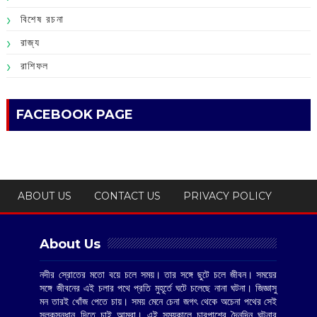
বিশেষ রচনা
রাজ্য
রাশিফল
FACEBOOK PAGE
ABOUT US
CONTACT US
PRIVACY POLICY
About Us
নদীর স্রোতের মতো বয়ে চলে সময়। তার সঙ্গে ছুটে চলে জীবন। সময়ের
সঙ্গে জীবনের এই চলার পথে প্রতি মুহূর্তে ঘটে চলেছে নানা ঘটনা। জিজ্ঞাসু
মন তারই খোঁজ পেতে চায়। সময় মেনে চেনা জগৎ থেকে অচেনা পথের সেই
সুলুকসন্ধান দিতে চাই আমরা। এই সময়কালে চারপাশের দৈনন্দিন ঘটনার