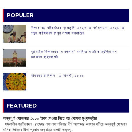
POPULER
শিক্ষায় বড় পরিবর্তনের প্রস্তুতি: ২০২৭-এ পর্যালোচনা, ২০২৮-এ
নতুন পাঠ্যক্রম চালুর লক্ষ্য সরকারের
প্রাথমিক শিক্ষকদের ‘সারপ্লাস’ বদলিতে সাময়িক স্থগিতাদেশ
কলকাতা হাইকোর্টের
আজকের রাশিফল :‌ ‌‌১ আগস্ট, ২০২৬
FEATURED
অন্নপূর্ণা যোজনার ৩০০০ টাকা দেওয়া নিয়ে বড় ঘোষণা মুখ্যমন্ত্রীর
সমকালীন প্রতিবেদন : রাজ্যের লক্ষ লক্ষ মহিলার দীর্ঘ অপেক্ষার অবসান ঘটিয়ে অন্নপূর্ণা যোজনার
মাসিক কিস্তির টাকা প্রদান সংক্রান্ত একটি অত্যন্...