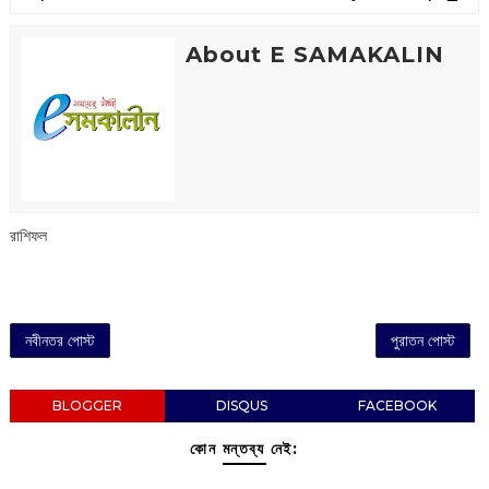
About E SAMAKALIN
রাশিফল
নবীনতর পোস্ট
পুরাতন পোস্ট
BLOGGER
DISQUS
FACEBOOK
কোন মন্তব্য নেই: