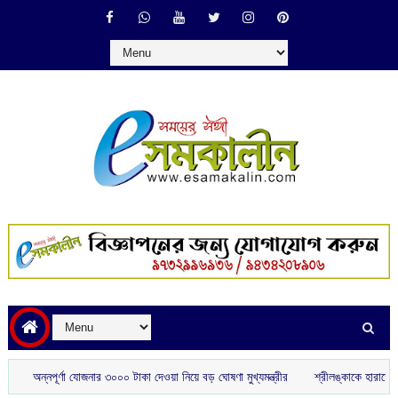
অন্নপূর্ণা যোজনার ৩০০০ টাকা দেওয়া নিয়ে বড় ঘোষণা মুখ্যমন্ত্রীর
শ্রীলঙ্কাকে হারাতে বিশেষ স্