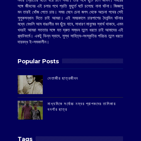
নদীর স্রোতের মতো বয়ে চলে সময়। তার সঙ্গে ছুটে চলে জীবন। সময়ের
সঙ্গে জীবনের এই চলার পথে প্রতি মুহূর্তে ঘটে চলেছে নানা ঘটনা। জিজ্ঞাসু
মন তারই খোঁজ পেতে চায়। সময় মেনে চেনা জগৎ থেকে অচেনা পথের সেই
সুলুকসন্ধান দিতে চাই আমরা। এই সময়কালে চারপাশের দৈনন্দিন ঘটনার
মধ্যে যেগুলি আম বাঙালীর মন ছুঁয়ে যাবে, সাধারণ মানুষের স্বার্থ থাকবে, এমন
খবরই আমরা সততার সঙ্গে যত দ্রুত সম্ভব তুলে ধরতে চাই আমাদের এই
প্ল্যাটফর্মে। একটু ভিন্ন স্বাদে, সুস্থ সাহিত্য–সংস্কৃতির পরিচয় তুলে ধরতে
দায়বদ্ধ ই–সমকালীন।
Popular Posts
‌নেতাজীর ছাত্রজীবন
মাধ্যমিকে সর্বোচ্চ নম্বর প্রাপকদের তালিকায়
বনগাঁর ছাত্র
Tags