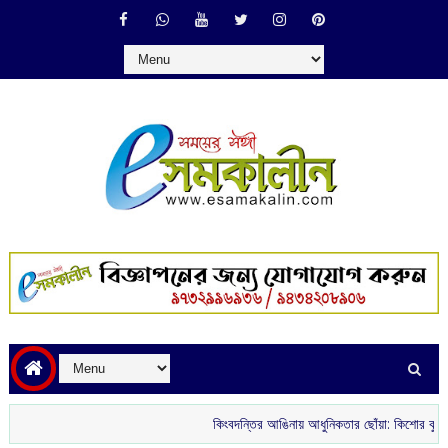
কিংবদন্তির আঙিনায় আধুনিকতার ছোঁয়া: কিশোর কুমারের ‘গৌরী