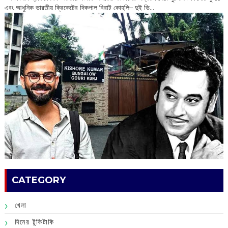
এবং আধুনিক ভারতীয় ক্রিকেটের দিকপাল বিরাট কোহলি– ‌দুই ভি...
CATEGORY
খেলা
দিনের টুকিটাকি