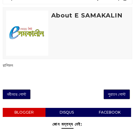
About E SAMAKALIN
রাশিফল
নবীনতর পোস্ট
পুরাতন পোস্ট
BLOGGER
DISQUS
FACEBOOK
কোন মন্তব্য নেই: