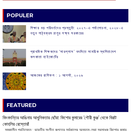
POPULER
শিক্ষায় বড় পরিবর্তনের প্রস্তুতি: ২০২৭-এ পর্যালোচনা, ২০২৮-এ
নতুন পাঠ্যক্রম চালুর লক্ষ্য সরকারের
প্রাথমিক শিক্ষকদের ‘সারপ্লাস’ বদলিতে সাময়িক স্থগিতাদেশ
কলকাতা হাইকোর্টের
আজকের রাশিফল :‌ ‌‌১ আগস্ট, ২০২৬
FEATURED
কিংবদন্তির আঙিনায় আধুনিকতার ছোঁয়া: কিশোর কুমারের ‘গৌরী কুঞ্জ’ থেকে বিরাট
কোহলির রেস্তোরাঁ
‌ সমকালীন প্রতিবেদন : ভারতীয় সংগীত জগতের সর্বকালের অন্যতম সেরা সুরসাধক কিশোর কুমার