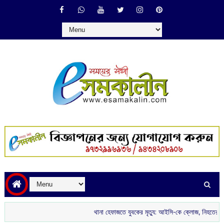
থানা হেফাজতে যুবকের মৃত্যু: আইসি-কে ক্লোজ, নিহতের পরিবারকে চাকরি