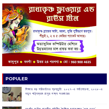
POPULER
শিক্ষায় বড় পরিবর্তনের প্রস্তুতি: ২০২৭-এ পর্যালোচনা, ২০২৮-এ
নতুন পাঠ্যক্রম চালুর লক্ষ্য সরকারের
বনগাঁয় অখিল ভারতীয় রাষ্ট্রীয় শৈক্ষিক মহাসঙ্ঘের ‘গুরু বন্দন’