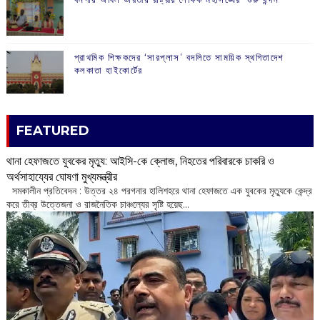
প্রাথমিক শিক্ষকদের ‘সারপ্লাস’ বদলিতে সাময়িক স্থগিতাদেশ
কলকাতা হাইকোর্টের
FEATURED
থানা হেফাজতে যুবকের মৃত্যু: আইসি-কে ক্লোজ, নিহতের পরিবারকে চাকরি ও
অর্থসাহায্যের ঘোষণা মুখ্যমন্ত্রীর
সমকালীন প্রতিবেদন : উত্তর ২৪ পরগনার হালিশহরে থানা হেফাজতে এক যুবকের মৃত্যুকে কেন্দ্র
করে তীব্র উত্তেজনা ও রাজনৈতিক চাঞ্চল্যের সৃষ্টি হয়েছ...