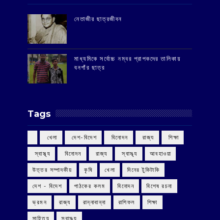
‌নেতাজীর ছাত্রজীবন
মাধ্যমিকে সর্বোচ্চ নম্বর প্রাপকদের তালিকায়
বনগাঁর ছাত্র
Tags
‌ খেলা
‌ দেশ-বিদেশ
‌ বিনোদন
‌ রাজ্য
‌ শিক্ষা
‌ স্বাস্থ্য
‌ বিনোদন
‌ রাজ্য
‌ স্বাস্থ্য
আবহাওয়া
উত্তর সম্পাদকীয়
কৃষি
খেলা
দিনের টুকিটাকি
দেশ - বিদেশ
পাঠকের কলম
বিনোদন
বিশেষ রচনা
ভ্রমন
রাজ্য
রান্নাবান্না
রাশিফল
শিক্ষা
সাহিত্য
স্বাস্থ্য