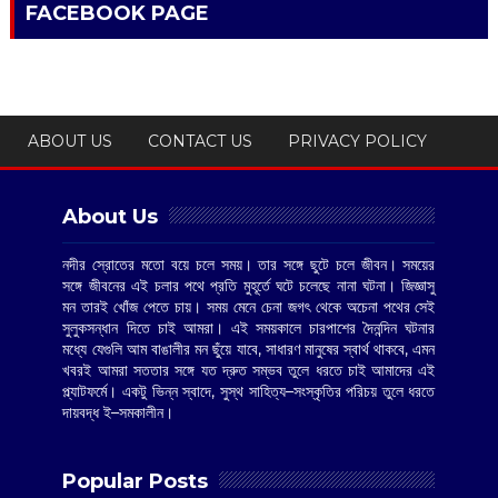
FACEBOOK PAGE
ABOUT US
CONTACT US
PRIVACY POLICY
About Us
নদীর স্রোতের মতো বয়ে চলে সময়। তার সঙ্গে ছুটে চলে জীবন। সময়ের
সঙ্গে জীবনের এই চলার পথে প্রতি মুহূর্তে ঘটে চলেছে নানা ঘটনা। জিজ্ঞাসু
মন তারই খোঁজ পেতে চায়। সময় মেনে চেনা জগৎ থেকে অচেনা পথের সেই
সুলুকসন্ধান দিতে চাই আমরা। এই সময়কালে চারপাশের দৈনন্দিন ঘটনার
মধ্যে যেগুলি আম বাঙালীর মন ছুঁয়ে যাবে, সাধারণ মানুষের স্বার্থ থাকবে, এমন
খবরই আমরা সততার সঙ্গে যত দ্রুত সম্ভব তুলে ধরতে চাই আমাদের এই
প্ল্যাটফর্মে। একটু ভিন্ন স্বাদে, সুস্থ সাহিত্য–সংস্কৃতির পরিচয় তুলে ধরতে
দায়বদ্ধ ই–সমকালীন।
Popular Posts