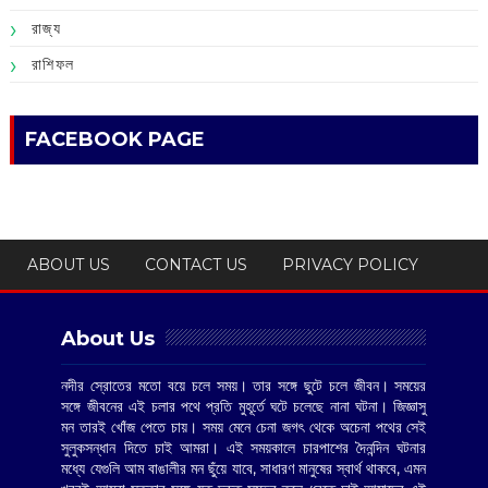
রাজ্য
রাশিফল
FACEBOOK PAGE
ABOUT US
CONTACT US
PRIVACY POLICY
About Us
নদীর স্রোতের মতো বয়ে চলে সময়। তার সঙ্গে ছুটে চলে জীবন। সময়ের
সঙ্গে জীবনের এই চলার পথে প্রতি মুহূর্তে ঘটে চলেছে নানা ঘটনা। জিজ্ঞাসু
মন তারই খোঁজ পেতে চায়। সময় মেনে চেনা জগৎ থেকে অচেনা পথের সেই
সুলুকসন্ধান দিতে চাই আমরা। এই সময়কালে চারপাশের দৈনন্দিন ঘটনার
মধ্যে যেগুলি আম বাঙালীর মন ছুঁয়ে যাবে, সাধারণ মানুষের স্বার্থ থাকবে, এমন