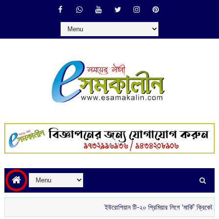
ইউরোপিয়ান টি-২০ প্রিমিয়ার লিগে ‘মার্কি’ ক্রিকেটার হিসে