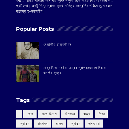
খবরই আমরা সততার সঙ্গে যত দ্রুত সম্ভব তুলে ধরতে চাই আমাদের এই
প্ল্যাটফর্মে। একটু ভিন্ন স্বাদে, সুস্থ সাহিত্য–সংস্কৃতির পরিচয় তুলে ধরতে
দায়বদ্ধ ই–সমকালীন।
Popular Posts
‌নেতাজীর ছাত্রজীবন
মাধ্যমিকে সর্বোচ্চ নম্বর প্রাপকদের তালিকায়
বনগাঁর ছাত্র
Tags
‌ খেলা
‌ দেশ-বিদেশ
‌ বিনোদন
‌ রাজ্য
‌ শিক্ষা
‌ স্বাস্থ্য
‌ বিনোদন
‌ রাজ্য
‌ স্বাস্থ্য
আবহাওয়া