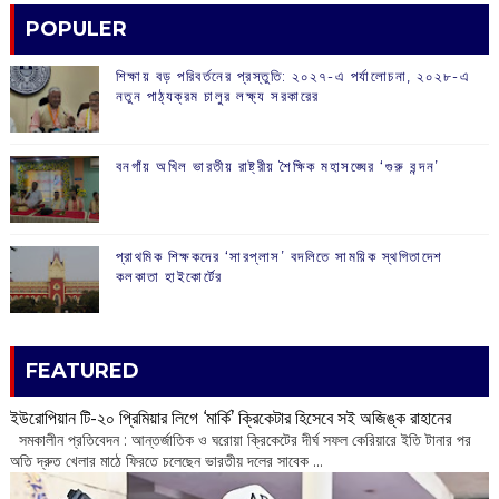
POPULER
শিক্ষায় বড় পরিবর্তনের প্রস্তুতি: ২০২৭-এ পর্যালোচনা, ২০২৮-এ
নতুন পাঠ্যক্রম চালুর লক্ষ্য সরকারের
বনগাঁয় অখিল ভারতীয় রাষ্ট্রীয় শৈক্ষিক মহাসঙ্ঘের ‘গুরু বন্দন’
প্রাথমিক শিক্ষকদের ‘সারপ্লাস’ বদলিতে সাময়িক স্থগিতাদেশ
কলকাতা হাইকোর্টের
FEATURED
ইউরোপিয়ান টি-২০ প্রিমিয়ার লিগে ‘মার্কি’ ক্রিকেটার হিসেবে সই অজিঙ্ক রাহানের
সমকালীন প্রতিবেদন : আন্তর্জাতিক ও ঘরোয়া ক্রিকেটের দীর্ঘ সফল কেরিয়ারে ইতি টানার পর
অতি দ্রুত খেলার মাঠে ফিরতে চলেছেন ভারতীয় দলের সাবেক ...