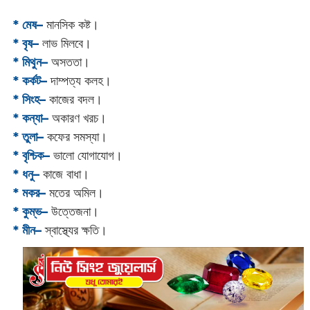
* মেষ–
মানসিক কষ্ট।
* বৃষ–
লাভ মিলবে।
* মিথুন–
অসততা।
* কর্কট–
দাম্পত্য কলহ।
* সিংহ–
কাজের বদল।
* কন্যা–
অকারণ খরচ।
* তুলা–
কফের সমস্যা।
* বৃশ্চিক–
ভালো যোগাযোগ।
* ধনু–
কাজে বাধা।
* মকর–
মতের অমিল।‌
* কুম্ভ–
উত্তেজনা।
* মীন–
স্বাস্থ্যের ক্ষতি।‌‌‌‌‌‌‌‌‌‌‌‌‌‌‌‌‌‌‌‌‌‌‌‌‌‌