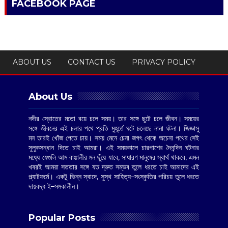
FACEBOOK PAGE
ABOUT US
CONTACT US
PRIVACY POLICY
About Us
নদীর স্রোতের মতো বয়ে চলে সময়। তার সঙ্গে ছুটে চলে জীবন। সময়ের
সঙ্গে জীবনের এই চলার পথে প্রতি মুহূর্তে ঘটে চলেছে নানা ঘটনা। জিজ্ঞাসু
মন তারই খোঁজ পেতে চায়। সময় মেনে চেনা জগৎ থেকে অচেনা পথের সেই
সুলুকসন্ধান দিতে চাই আমরা। এই সময়কালে চারপাশের দৈনন্দিন ঘটনার
মধ্যে যেগুলি আম বাঙালীর মন ছুঁয়ে যাবে, সাধারণ মানুষের স্বার্থ থাকবে, এমন
খবরই আমরা সততার সঙ্গে যত দ্রুত সম্ভব তুলে ধরতে চাই আমাদের এই
প্ল্যাটফর্মে। একটু ভিন্ন স্বাদে, সুস্থ সাহিত্য–সংস্কৃতির পরিচয় তুলে ধরতে
দায়বদ্ধ ই–সমকালীন।
Popular Posts