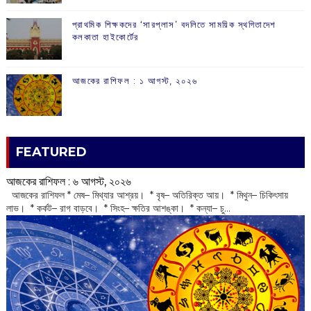
প্রাথমিক শিক্ষকদের ‘সারপ্লাস’ বদলিতে সাময়িক স্থগিতাদেশ
কলকাতা হাইকোর্টের
আজকের রাশিফল :‌ ‌‌১ আগস্ট, ২০২৬
FEATURED
আজকের রাশিফল :‌ ‌‌৬ আগস্ট, ২০২৬
‌ আজকের রাশিফল * মেষ– মিথ্যার আশ্রয়। * বৃষ– অতিরিক্ত আয়। * মিথুন– চিকিৎসায়
লাভ। * কর্কট– রাগ বাড়বে। * সিংহ– ক্ষতির আশঙ্কা। * কন্যা– চু...