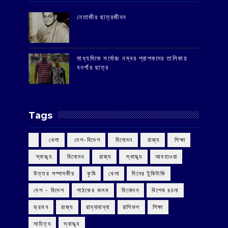
‌নেতাজীর ছাত্রজীবন
মাধ্যমিকে সর্বোচ্চ নম্বর প্রাপকদের তালিকায়
বনগাঁর ছাত্র
Tags
‌ খেলা
‌ দেশ-বিদেশ
‌ বিনোদন
‌ রাজ্য
‌ শিক্ষা
‌ স্বাস্থ্য
‌ বিনোদন
‌ রাজ্য
‌ স্বাস্থ্য
আবহাওয়া
উত্তর সম্পাদকীয়
কৃষি
খেলা
দিনের টুকিটাকি
দেশ - বিদেশ
পাঠকের কলম
বিনোদন
বিশেষ রচনা
ভ্রমন
রাজ্য
রান্নাবান্না
রাশিফল
শিক্ষা
সাহিত্য
স্বাস্থ্য