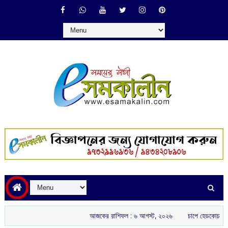
আজকের রাশিফল :‌ ‌‌৬ আগস্ট, ২০২৬
চাপে হেডকোচ গৌতম গম্ভীর: ই