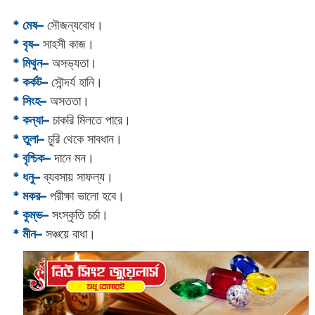
* মেষ–
সৌজন্যবোধ।
* বৃষ–
সাহসী কাজ।
* মিথুন–
অসভ্যতা।
* কর্কট–
সৌন্দর্য হানি।
* সিংহ–
অসততা।
* কন্যা–
চাকরি মিলতে পারে।
* তুলা–
চুরি থেকে সাবধান।
* বৃশ্চিক–
দানে মন।
* ধনু–
ব্যবসায় সাফল্য।
* মকর–
পরীক্ষা ভালো হবে।‌
* কুম্ভ–
সংস্কৃতি চর্চা।
* মীন–
সঞ্চয়ে বাধা।‌‌‌‌‌