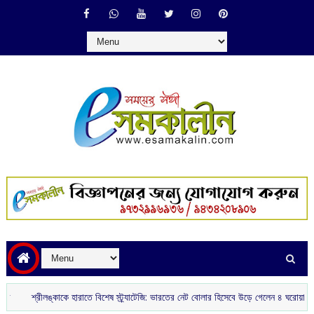
শ্রীলঙ্কাকে হারাতে বিশেষ স্ট্র্যাটেজি: ভারতের নেট বোলার হিসেবে উড়ে গেলেন ৪ ঘরোয়া স্পিনার