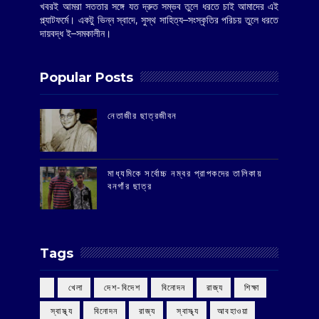
খবরই আমরা সততার সঙ্গে যত দ্রুত সম্ভব তুলে ধরতে চাই আমাদের এই
প্ল্যাটফর্মে। একটু ভিন্ন স্বাদে, সুস্থ সাহিত্য–সংস্কৃতির পরিচয় তুলে ধরতে
দায়বদ্ধ ই–সমকালীন।
Popular Posts
‌নেতাজীর ছাত্রজীবন
মাধ্যমিকে সর্বোচ্চ নম্বর প্রাপকদের তালিকায়
বনগাঁর ছাত্র
Tags
‌ খেলা
‌ দেশ-বিদেশ
‌ বিনোদন
‌ রাজ্য
‌ শিক্ষা
‌ স্বাস্থ্য
‌ বিনোদন
‌ রাজ্য
‌ স্বাস্থ্য
আবহাওয়া