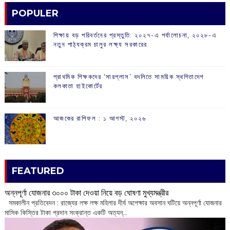
POPULER
শিক্ষায় বড় পরিবর্তনের প্রস্তুতি: ২০২৭-এ পর্যালোচনা, ২০২৮-এ
নতুন পাঠ্যক্রম চালুর লক্ষ্য সরকারের
প্রাথমিক শিক্ষকদের ‘সারপ্লাস’ বদলিতে সাময়িক স্থগিতাদেশ
কলকাতা হাইকোর্টের
আজকের রাশিফল :‌ ‌‌১ আগস্ট, ২০২৬
FEATURED
অন্নপূর্ণা যোজনার ৩০০০ টাকা দেওয়া নিয়ে বড় ঘোষণা মুখ্যমন্ত্রীর
সমকালীন প্রতিবেদন : রাজ্যের লক্ষ লক্ষ মহিলার দীর্ঘ অপেক্ষার অবসান ঘটিয়ে অন্নপূর্ণা যোজনার
মাসিক কিস্তির টাকা প্রদান সংক্রান্ত একটি অত্যন্...