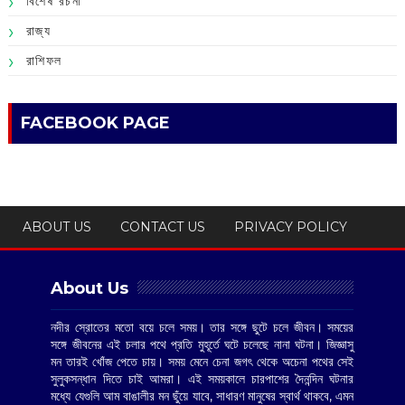
বিশেষ রচনা
রাজ্য
রাশিফল
FACEBOOK PAGE
ABOUT US
CONTACT US
PRIVACY POLICY
About Us
নদীর স্রোতের মতো বয়ে চলে সময়। তার সঙ্গে ছুটে চলে জীবন। সময়ের
সঙ্গে জীবনের এই চলার পথে প্রতি মুহূর্তে ঘটে চলেছে নানা ঘটনা। জিজ্ঞাসু
মন তারই খোঁজ পেতে চায়। সময় মেনে চেনা জগৎ থেকে অচেনা পথের সেই
সুলুকসন্ধান দিতে চাই আমরা। এই সময়কালে চারপাশের দৈনন্দিন ঘটনার
মধ্যে যেগুলি আম বাঙালীর মন ছুঁয়ে যাবে, সাধারণ মানুষের স্বার্থ থাকবে, এমন